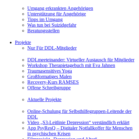
Umgang erkrankten Angehörigen
Unterstützung für Angehörige
Tipps im Umgang
Was tun bei Suizidgefahr
Beratungsstellen
Projekte
Nur Für DDL-Mitglieder
DDLmeeteinander: Virtueller Austausch für Mitglieder
Workshop Therapietagebuch mit Eva Jahnen
Traumasensitives Yoga
Großformatiges Malen
Recovery-Kurs RAMSES
Offene Schreibgruppe
Aktuelle Projekte
Online-Schulung für Selbsthilfegruppen-Leitende der
DDL
Video „S3-Leitlinie Depression“ verständlich erklärt
App PsyResQ – Digitaler Notfallkoffer für Menschen
in psychischen Krisen