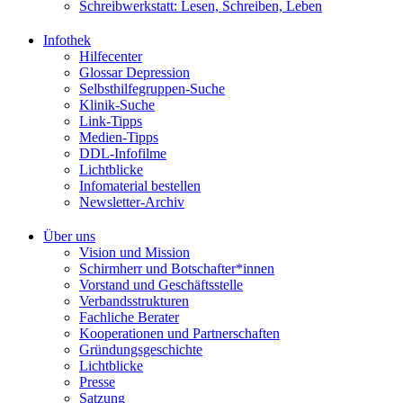
Schreibwerkstatt: Lesen, Schreiben, Leben
Infothek
Hilfecenter
Glossar Depression
Selbsthilfegruppen-Suche
Klinik-Suche
Link-Tipps
Medien-Tipps
DDL-Infofilme
Lichtblicke
Infomaterial bestellen
Newsletter-Archiv
Über uns
Vision und Mission
Schirmherr und Botschafter*innen
Vorstand und Geschäftsstelle
Verbandsstrukturen
Fachliche Berater
Kooperationen und Partnerschaften
Gründungsgeschichte
Lichtblicke
Presse
Satzung