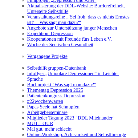
Filmprojekt „Depression und Alter“
Aktualisierung der DDL-Website: Barrierefreiheit,
Unterseite Selbsthilfe
Veranstaltungsreihe „‘Sei froh, dass es nichts Ernstes
ist!‘ – Was sagt man dazu?“
Angebote zur Unterstützung junger Menschen
Expedition: Depression
Kooperationen mit Freunde fürs Leben e.V.
Woche der Seelischen Gesundheit
Vergangene Projekte
Selbsthilfegruppen-Datenbank
Infoflyer „Unipolare Depressionen“ in Leichter
Sprache
Buchprojekt "Was sagt man dazu?"
Thementag Depression 2025
Patientenkongress Depression
#22wochenwarten
Papas Seele hat Schnupfen
Arbeitgeberseminare
Mitglieder Tagung 2023 "DDL Miteinander"
MUT-TOUR
Mal gut, mehr schlecht
Online-Workshop: Achtsamkeit und Selbstfürsorge