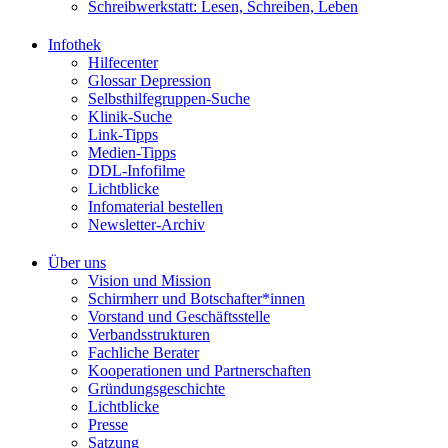
Schreibwerkstatt: Lesen, Schreiben, Leben
Infothek
Hilfecenter
Glossar Depression
Selbsthilfegruppen-Suche
Klinik-Suche
Link-Tipps
Medien-Tipps
DDL-Infofilme
Lichtblicke
Infomaterial bestellen
Newsletter-Archiv
Über uns
Vision und Mission
Schirmherr und Botschafter*innen
Vorstand und Geschäftsstelle
Verbandsstrukturen
Fachliche Berater
Kooperationen und Partnerschaften
Gründungsgeschichte
Lichtblicke
Presse
Satzung