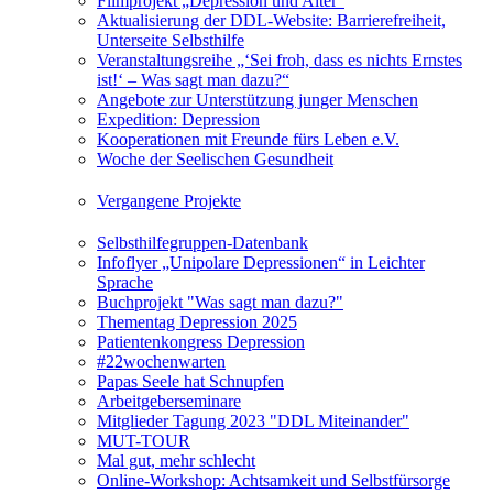
Filmprojekt „Depression und Alter“
Aktualisierung der DDL-Website: Barrierefreiheit,
Unterseite Selbsthilfe
Veranstaltungsreihe „‘Sei froh, dass es nichts Ernstes
ist!‘ – Was sagt man dazu?“
Angebote zur Unterstützung junger Menschen
Expedition: Depression
Kooperationen mit Freunde fürs Leben e.V.
Woche der Seelischen Gesundheit
Vergangene Projekte
Selbsthilfegruppen-Datenbank
Infoflyer „Unipolare Depressionen“ in Leichter
Sprache
Buchprojekt "Was sagt man dazu?"
Thementag Depression 2025
Patientenkongress Depression
#22wochenwarten
Papas Seele hat Schnupfen
Arbeitgeberseminare
Mitglieder Tagung 2023 "DDL Miteinander"
MUT-TOUR
Mal gut, mehr schlecht
Online-Workshop: Achtsamkeit und Selbstfürsorge