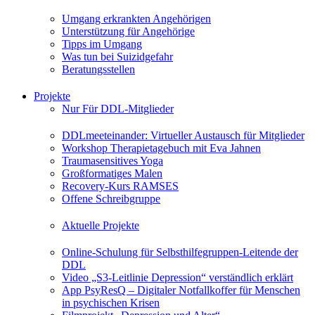
Umgang erkrankten Angehörigen
Unterstützung für Angehörige
Tipps im Umgang
Was tun bei Suizidgefahr
Beratungsstellen
Projekte
Nur Für DDL-Mitglieder
DDLmeeteinander: Virtueller Austausch für Mitglieder
Workshop Therapietagebuch mit Eva Jahnen
Traumasensitives Yoga
Großformatiges Malen
Recovery-Kurs RAMSES
Offene Schreibgruppe
Aktuelle Projekte
Online-Schulung für Selbsthilfegruppen-Leitende der
DDL
Video „S3-Leitlinie Depression“ verständlich erklärt
App PsyResQ – Digitaler Notfallkoffer für Menschen
in psychischen Krisen