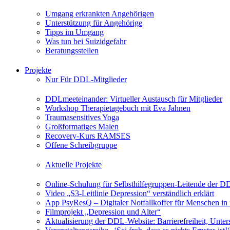
Umgang erkrankten Angehörigen
Unterstützung für Angehörige
Tipps im Umgang
Was tun bei Suizidgefahr
Beratungsstellen
Projekte
Nur Für DDL-Mitglieder
DDLmeeteinander: Virtueller Austausch für Mitglieder
Workshop Therapietagebuch mit Eva Jahnen
Traumasensitives Yoga
Großformatiges Malen
Recovery-Kurs RAMSES
Offene Schreibgruppe
Aktuelle Projekte
Online-Schulung für Selbsthilfegruppen-Leitende der 
Video „S3-Leitlinie Depression“ verständlich erklärt
App PsyResQ – Digitaler Notfallkoffer für Menschen in
Filmprojekt „Depression und Alter“
Aktualisierung der DDL-Website: Barrierefreiheit, Unters