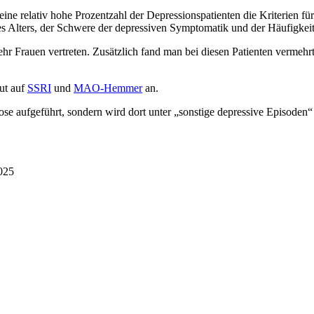
eine relativ hohe Prozentzahl der Depressionspatienten die Kriterien fü
des Alters, der Schwere der depressiven Symptomatik und der Häufigkeit
ehr Frauen vertreten. Zusätzlich fand man bei diesen Patienten verme
gut auf
SSRI
und
MAO-Hemmer
an.
ose aufgeführt, sondern wird dort unter „sonstige depressive Episoden“
025