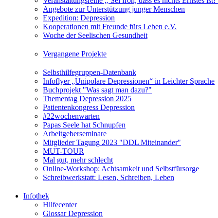
Veranstaltungsreihe „‘Sei froh, dass es nichts Ernstes is
Angebote zur Unterstützung junger Menschen
Expedition: Depression
Kooperationen mit Freunde fürs Leben e.V.
Woche der Seelischen Gesundheit
Vergangene Projekte
Selbsthilfegruppen-Datenbank
Infoflyer „Unipolare Depressionen“ in Leichter Sprache
Buchprojekt "Was sagt man dazu?"
Thementag Depression 2025
Patientenkongress Depression
#22wochenwarten
Papas Seele hat Schnupfen
Arbeitgeberseminare
Mitglieder Tagung 2023 "DDL Miteinander"
MUT-TOUR
Mal gut, mehr schlecht
Online-Workshop: Achtsamkeit und Selbstfürsorge
Schreibwerkstatt: Lesen, Schreiben, Leben
Infothek
Hilfecenter
Glossar Depression