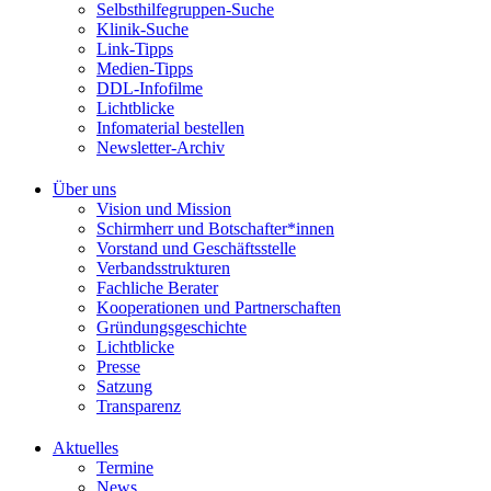
Selbsthilfegruppen-Suche
Klinik-Suche
Link-Tipps
Medien-Tipps
DDL-Infofilme
Lichtblicke
Infomaterial bestellen
Newsletter-Archiv
Über uns
Vision und Mission
Schirmherr und Botschafter*innen
Vorstand und Geschäftsstelle
Verbandsstrukturen
Fachliche Berater
Kooperationen und Partnerschaften
Gründungsgeschichte
Lichtblicke
Presse
Satzung
Transparenz
Aktuelles
Termine
News