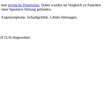
r eine
atypische Depression
. Dabei wurden im Vergleich zu Patienten
 einer bipolaren Störung gefunden.
hrt Angstsymptome, Schuldgefühle, Libido-Störungen,
 (F32.8) eingeordnet.