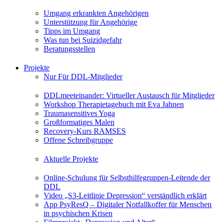
Umgang erkrankten Angehörigen
Unterstützung für Angehörige
Tipps im Umgang
Was tun bei Suizidgefahr
Beratungsstellen
Projekte
Nur Für DDL-Mitglieder
DDLmeeteinander: Virtueller Austausch für Mitglieder
Workshop Therapietagebuch mit Eva Jahnen
Traumasensitives Yoga
Großformatiges Malen
Recovery-Kurs RAMSES
Offene Schreibgruppe
Aktuelle Projekte
Online-Schulung für Selbsthilfegruppen-Leitende der
DDL
Video „S3-Leitlinie Depression“ verständlich erklärt
App PsyResQ – Digitaler Notfallkoffer für Menschen
in psychischen Krisen