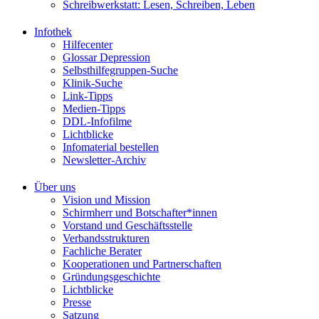
Schreibwerkstatt: Lesen, Schreiben, Leben
Infothek
Hilfecenter
Glossar Depression
Selbsthilfegruppen-Suche
Klinik-Suche
Link-Tipps
Medien-Tipps
DDL-Infofilme
Lichtblicke
Infomaterial bestellen
Newsletter-Archiv
Über uns
Vision und Mission
Schirmherr und Botschafter*innen
Vorstand und Geschäftsstelle
Verbandsstrukturen
Fachliche Berater
Kooperationen und Partnerschaften
Gründungsgeschichte
Lichtblicke
Presse
Satzung