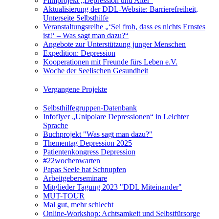
Filmprojekt „Depression und Alter“
Aktualisierung der DDL-Website: Barrierefreiheit,
Unterseite Selbsthilfe
Veranstaltungsreihe „‘Sei froh, dass es nichts Ernstes
ist!‘ – Was sagt man dazu?“
Angebote zur Unterstützung junger Menschen
Expedition: Depression
Kooperationen mit Freunde fürs Leben e.V.
Woche der Seelischen Gesundheit
Vergangene Projekte
Selbsthilfegruppen-Datenbank
Infoflyer „Unipolare Depressionen“ in Leichter
Sprache
Buchprojekt "Was sagt man dazu?"
Thementag Depression 2025
Patientenkongress Depression
#22wochenwarten
Papas Seele hat Schnupfen
Arbeitgeberseminare
Mitglieder Tagung 2023 "DDL Miteinander"
MUT-TOUR
Mal gut, mehr schlecht
Online-Workshop: Achtsamkeit und Selbstfürsorge