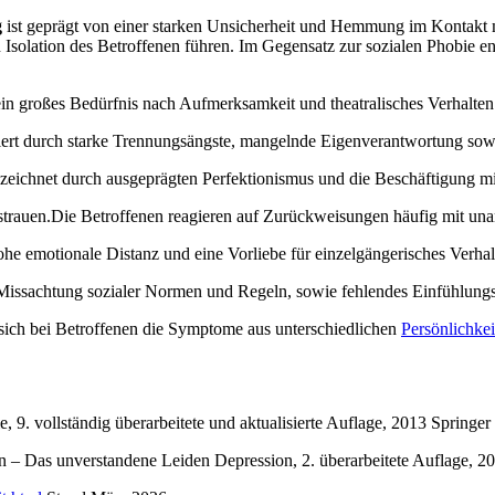
g
ist geprägt von einer starken Unsicherheit und Hemmung im Kontakt m
solation des Betroffenen führen. Im Gegensatz zur sozialen Phobie entwi
in großes Bedürfnis nach Aufmerksamkeit und theatralisches Verhalten
siert durch starke Trennungsängste, mangelnde Eigenverantwortung so
zeichnet durch ausgeprägten Perfektionismus und die Beschäftigung m
sstrauen.Die Betroffenen reagieren auf Zurückweisungen häufig mit un
ohe emotionale Distanz und eine Vorliebe für einzelgängerisches Verhal
 Missachtung sozialer Normen und Regeln, sowie fehlendes Einfühlun
sich bei Betroffenen die Symptome aus unterschiedlichen
Persönlichke
9. vollständig überarbeitete und aktualisierte Auflage, 2013 Springer
 – Das unverstandene Leiden Depression, 2. überarbeitete Auflage, 2