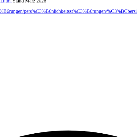
t.html
Stand März 2026
st%C3%B6rungen/pers%C3%B6nlichkeitsst%C3%B6rungen/%C3%BCber