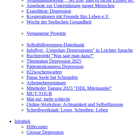
Veranstaltungsreihe „‘Sei froh, dass es nichts Ernstes is
Angebote zur Unterstützung junger Menschen
Expedition: Depression
Kooperationen mit Freunde fürs Leben e.V.
Woche der Seelischen Gesundheit
Vergangene Projekte
Selbsthilfegruppen-Datenbank
Infoflyer „Unipolare Depressionen“ in Leichter Sprache
Buchprojekt "Was sagt man dazu?"
Thementag Depression 2025
Patientenkongress Depression
#22wochenwarten
Papas Seele hat Schnupfen
Arbeitgeberseminare
Mitglieder Tagung 2023 "DDL Miteinander"
MUT-TOUR
Mal gut, mehr schlecht
Online-Workshop: Achtsamkeit und Selbstfürsorge
Schreibwerkstatt: Lesen, Schreiben, Leben
Infothek
Hilfecenter
Glossar Depression