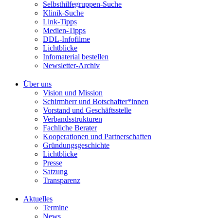
Selbsthilfegruppen-Suche
Klinik-Suche
Link-Tipps
Medien-Tipps
DDL-Infofilme
Lichtblicke
Infomaterial bestellen
Newsletter-Archiv
Über uns
Vision und Mission
Schirmherr und Botschafter*innen
Vorstand und Geschäftsstelle
Verbandsstrukturen
Fachliche Berater
Kooperationen und Partnerschaften
Gründungsgeschichte
Lichtblicke
Presse
Satzung
Transparenz
Aktuelles
Termine
News