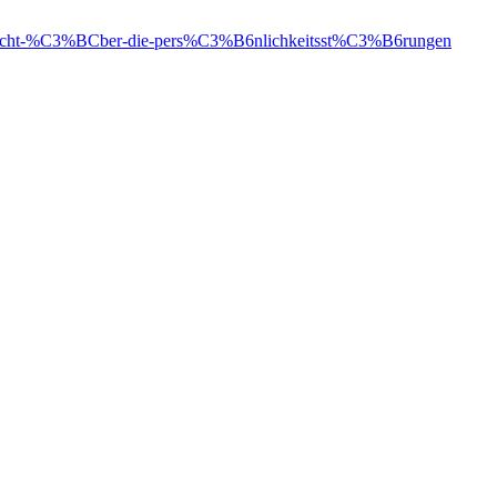
sicht-%C3%BCber-die-pers%C3%B6nlichkeitsst%C3%B6rungen