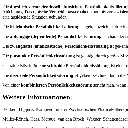
Die
ängstlich vermeidende/selbstunsichere Persönlichkeitsstörun
Ablehnung. Das typische Vermeidungsverhalten kann bis zur sozialen I
eine auslösende Situation gebunden.
Die
histrionische Persönlichkeitsstörung
ist gekennzeichnet durch e
Die
abhängige (dependente) Persönlichkeitsstörung
ist charakteri
Die
zwanghafte (anankastische) Persönlichkeitsstörung
ist gekenn
Die
paranoide Persönlichkeitsstörung
ist geprägt durch großes Mi
Charakteristisch für eine
schizoide Persönlichkeitsstörung
ist eine h
Die
dissoziale Persönlichkeitsstörung
ist gekennzeichnet durch die
Von einer
kombinierten Persönlichkeitsstörung
spricht man, wenn 
Weitere Informationen:
Benkert, Hippius, Kompendium der Psychiatrischen Pharmakotherapie, 
Müller-Rörich, Hass, Margue, van den Broek, Wagner: Schattendasein