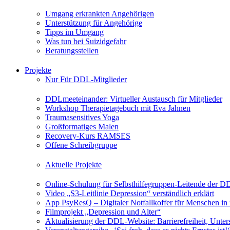
Umgang erkrankten Angehörigen
Unterstützung für Angehörige
Tipps im Umgang
Was tun bei Suizidgefahr
Beratungsstellen
Projekte
Nur Für DDL-Mitglieder
DDLmeeteinander: Virtueller Austausch für Mitglieder
Workshop Therapietagebuch mit Eva Jahnen
Traumasensitives Yoga
Großformatiges Malen
Recovery-Kurs RAMSES
Offene Schreibgruppe
Aktuelle Projekte
Online-Schulung für Selbsthilfegruppen-Leitende der 
Video „S3-Leitlinie Depression“ verständlich erklärt
App PsyResQ – Digitaler Notfallkoffer für Menschen in
Filmprojekt „Depression und Alter“
Aktualisierung der DDL-Website: Barrierefreiheit, Unters