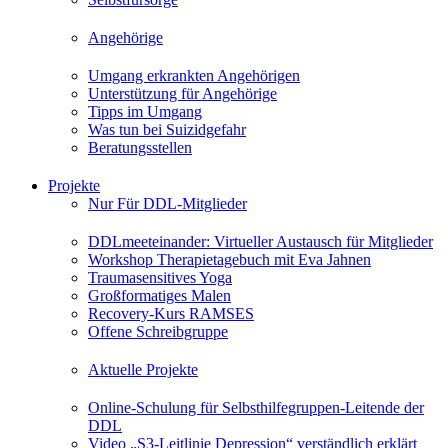
Angehörige
Umgang erkrankten Angehörigen
Unterstützung für Angehörige
Tipps im Umgang
Was tun bei Suizidgefahr
Beratungsstellen
Projekte
Nur Für DDL-Mitglieder
DDLmeeteinander: Virtueller Austausch für Mitglieder
Workshop Therapietagebuch mit Eva Jahnen
Traumasensitives Yoga
Großformatiges Malen
Recovery-Kurs RAMSES
Offene Schreibgruppe
Aktuelle Projekte
Online-Schulung für Selbsthilfegruppen-Leitende der
DDL
Video „S3-Leitlinie Depression“ verständlich erklärt