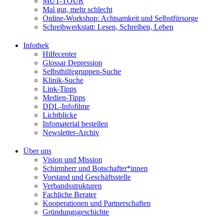
MUT-TOUR
Mal gut, mehr schlecht
Online-Workshop: Achtsamkeit und Selbstfürsorge
Schreibwerkstatt: Lesen, Schreiben, Leben
Infothek
Hilfecenter
Glossar Depression
Selbsthilfegruppen-Suche
Klinik-Suche
Link-Tipps
Medien-Tipps
DDL-Infofilme
Lichtblicke
Infomaterial bestellen
Newsletter-Archiv
Über uns
Vision und Mission
Schirmherr und Botschafter*innen
Vorstand und Geschäftsstelle
Verbandsstrukturen
Fachliche Berater
Kooperationen und Partnerschaften
Gründungsgeschichte