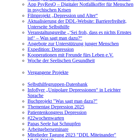
App PsyResQ – Digitaler Notfallkoffer für Menschen
in psychischen Krisen
Filmprojekt „Depression und Alter“
Aktualisierung der DDL-Website: Barrierefreiheit,
Unterseite Selbsthilfe
Veranstaltungsreihe „‘Sei froh, dass es nichts Ernstes
ist!‘ – Was sagt man dazu?“
Angebote zur Unterstützung junger Menschen
Expedition: Depression
Kooperationen mit Freunde fürs Leben e.V.
Woche der Seelischen Gesundheit
Vergangene Projekte
Selbsthilfegruppen-Datenbank
Infoflyer „Unipolare Depressionen“ in Leichter
Sprache
Buchprojekt "Was sagt man dazu?"
Thementag Depression 2025
Patientenkongress Depression
#22wochenwarten
Papas Seele hat Schnupfen
Arbeitgeberseminare
Mitglieder Tagung 2023 "DDL Miteinander"