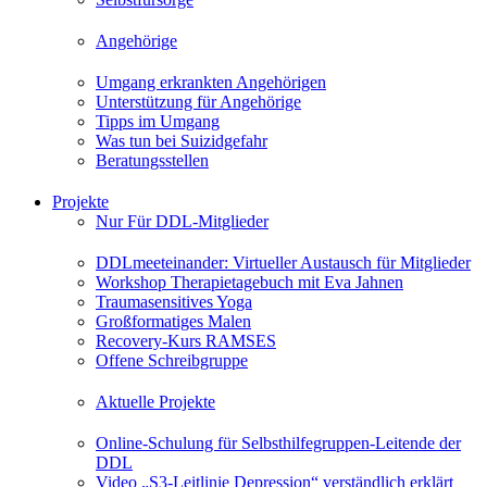
Angehörige
Umgang erkrankten Angehörigen
Unterstützung für Angehörige
Tipps im Umgang
Was tun bei Suizidgefahr
Beratungsstellen
Projekte
Nur Für DDL-Mitglieder
DDLmeeteinander: Virtueller Austausch für Mitglieder
Workshop Therapietagebuch mit Eva Jahnen
Traumasensitives Yoga
Großformatiges Malen
Recovery-Kurs RAMSES
Offene Schreibgruppe
Aktuelle Projekte
Online-Schulung für Selbsthilfegruppen-Leitende der
DDL
Video „S3-Leitlinie Depression“ verständlich erklärt