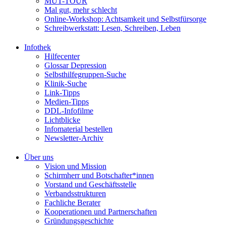
MUT-TOUR
Mal gut, mehr schlecht
Online-Workshop: Achtsamkeit und Selbstfürsorge
Schreibwerkstatt: Lesen, Schreiben, Leben
Infothek
Hilfecenter
Glossar Depression
Selbsthilfegruppen-Suche
Klinik-Suche
Link-Tipps
Medien-Tipps
DDL-Infofilme
Lichtblicke
Infomaterial bestellen
Newsletter-Archiv
Über uns
Vision und Mission
Schirmherr und Botschafter*innen
Vorstand und Geschäftsstelle
Verbandsstrukturen
Fachliche Berater
Kooperationen und Partnerschaften
Gründungsgeschichte