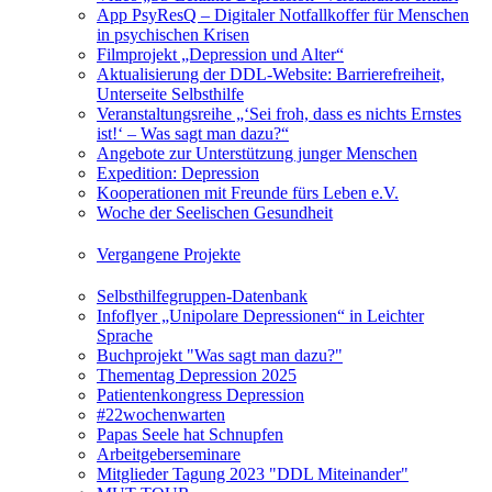
App PsyResQ – Digitaler Notfallkoffer für Menschen
in psychischen Krisen
Filmprojekt „Depression und Alter“
Aktualisierung der DDL-Website: Barrierefreiheit,
Unterseite Selbsthilfe
Veranstaltungsreihe „‘Sei froh, dass es nichts Ernstes
ist!‘ – Was sagt man dazu?“
Angebote zur Unterstützung junger Menschen
Expedition: Depression
Kooperationen mit Freunde fürs Leben e.V.
Woche der Seelischen Gesundheit
Vergangene Projekte
Selbsthilfegruppen-Datenbank
Infoflyer „Unipolare Depressionen“ in Leichter
Sprache
Buchprojekt "Was sagt man dazu?"
Thementag Depression 2025
Patientenkongress Depression
#22wochenwarten
Papas Seele hat Schnupfen
Arbeitgeberseminare
Mitglieder Tagung 2023 "DDL Miteinander"