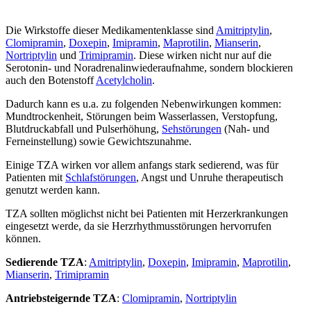
Die Wirkstoffe dieser Medikamentenklasse sind
Amitriptylin
,
Clomipramin
,
Doxepin
,
Imipramin
,
Maprotilin
,
Mianserin
,
Nortriptylin
und
Trimipramin
. Diese wirken nicht nur auf die
Serotonin- und Noradrenalinwiederaufnahme, sondern
blockieren
auch den Botenstoff
Acetylcholin
.
Dadurch kann es u.a. zu folgenden Nebenwirkungen kommen:
Mundtrockenheit, Störungen beim Wasserlassen, Verstopfung,
Blutdruckabfall und Pulserhöhung,
Sehstörungen
(Nah- und
Ferneinstellung) sowie Gewichtszunahme.
Einige TZA wirken vor allem anfangs stark sedierend, was für
Patienten mit
Schlafstörungen
, Angst und Unruhe therapeutisch
genutzt werden kann.
TZA sollten möglichst nicht bei Patienten mit Herzerkrankungen
eingesetzt werde, da sie Herzrhythmusstörungen hervorrufen
können.
Sedierende TZA
:
Amitriptylin
,
Doxepin
,
Imipramin
,
Maprotilin
,
Mianserin
,
Trimipramin
Antriebsteigernde TZA
:
Clomipramin
,
Nortriptylin