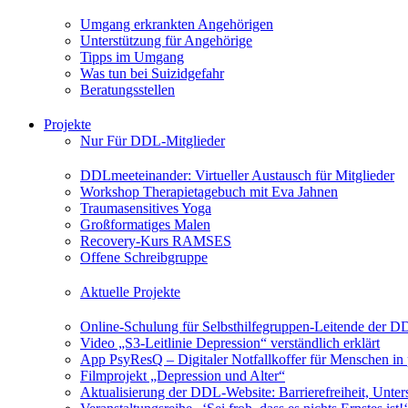
Umgang erkrankten Angehörigen
Unterstützung für Angehörige
Tipps im Umgang
Was tun bei Suizidgefahr
Beratungsstellen
Projekte
Nur Für DDL-Mitglieder
DDLmeeteinander: Virtueller Austausch für Mitglieder
Workshop Therapietagebuch mit Eva Jahnen
Traumasensitives Yoga
Großformatiges Malen
Recovery-Kurs RAMSES
Offene Schreibgruppe
Aktuelle Projekte
Online-Schulung für Selbsthilfegruppen-Leitende der 
Video „S3-Leitlinie Depression“ verständlich erklärt
App PsyResQ – Digitaler Notfallkoffer für Menschen in
Filmprojekt „Depression und Alter“
Aktualisierung der DDL-Website: Barrierefreiheit, Unters