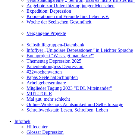
Veranstaltungsreihe „‘Sei froh, dass es nichts Ernstes is
Angebote zur Unterstützung junger Menschen
Expedition: Depression
Kooperationen mit Freunde fürs Leben e.V.
Woche der Seelischen Gesundheit
Vergangene Projekte
Selbsthilfegruppen-Datenbank
Infoflyer „Unipolare Depressionen“ in Leichter Sprache
Buchprojekt "Was sagt man dazu?"
Thementag Depression 2025
Patientenkongress Depression
#22wochenwarten
Papas Seele hat Schnupfen
Arbeitgeberseminare
Mitglieder Tagung 2023 "DDL Miteinander"
MUT-TOUR
Mal gut, mehr schlecht
Online-Workshop: Achtsamkeit und Selbstfürsorge
Schreibwerkstatt: Lesen, Schreiben, Leben
Infothek
Hilfecenter
Glossar Depression