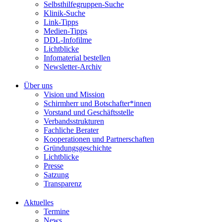
Selbsthilfegruppen-Suche
Klinik-Suche
Link-Tipps
Medien-Tipps
DDL-Infofilme
Lichtblicke
Infomaterial bestellen
Newsletter-Archiv
Über uns
Vision und Mission
Schirmherr und Botschafter*innen
Vorstand und Geschäftsstelle
Verbandsstrukturen
Fachliche Berater
Kooperationen und Partnerschaften
Gründungsgeschichte
Lichtblicke
Presse
Satzung
Transparenz
Aktuelles
Termine
News