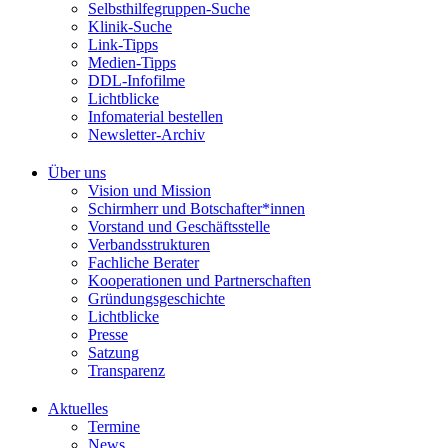
Selbsthilfegruppen-Suche
Klinik-Suche
Link-Tipps
Medien-Tipps
DDL-Infofilme
Lichtblicke
Infomaterial bestellen
Newsletter-Archiv
Über uns
Vision und Mission
Schirmherr und Botschafter*innen
Vorstand und Geschäftsstelle
Verbandsstrukturen
Fachliche Berater
Kooperationen und Partnerschaften
Gründungsgeschichte
Lichtblicke
Presse
Satzung
Transparenz
Aktuelles
Termine
News