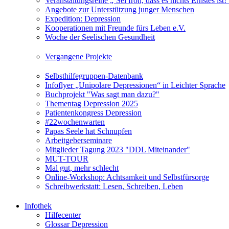
Veranstaltungsreihe „‘Sei froh, dass es nichts Ernstes is
Angebote zur Unterstützung junger Menschen
Expedition: Depression
Kooperationen mit Freunde fürs Leben e.V.
Woche der Seelischen Gesundheit
Vergangene Projekte
Selbsthilfegruppen-Datenbank
Infoflyer „Unipolare Depressionen“ in Leichter Sprache
Buchprojekt "Was sagt man dazu?"
Thementag Depression 2025
Patientenkongress Depression
#22wochenwarten
Papas Seele hat Schnupfen
Arbeitgeberseminare
Mitglieder Tagung 2023 "DDL Miteinander"
MUT-TOUR
Mal gut, mehr schlecht
Online-Workshop: Achtsamkeit und Selbstfürsorge
Schreibwerkstatt: Lesen, Schreiben, Leben
Infothek
Hilfecenter
Glossar Depression