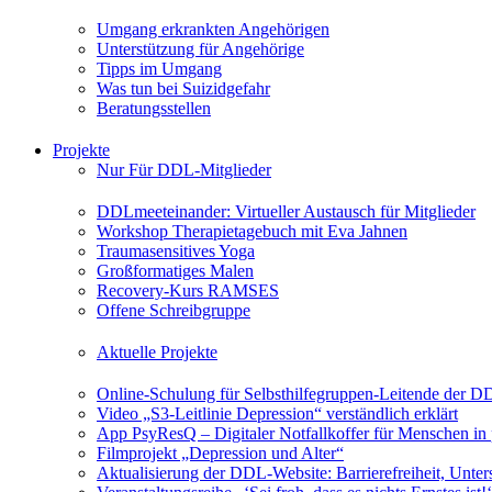
Umgang erkrankten Angehörigen
Unterstützung für Angehörige
Tipps im Umgang
Was tun bei Suizidgefahr
Beratungsstellen
Projekte
Nur Für DDL-Mitglieder
DDLmeeteinander: Virtueller Austausch für Mitglieder
Workshop Therapietagebuch mit Eva Jahnen
Traumasensitives Yoga
Großformatiges Malen
Recovery-Kurs RAMSES
Offene Schreibgruppe
Aktuelle Projekte
Online-Schulung für Selbsthilfegruppen-Leitende der 
Video „S3-Leitlinie Depression“ verständlich erklärt
App PsyResQ – Digitaler Notfallkoffer für Menschen in
Filmprojekt „Depression und Alter“
Aktualisierung der DDL-Website: Barrierefreiheit, Unters