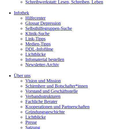
Schreibwerkstatt: Lesen, Schreiben, Leben
Infothek
Hilfecenter
Glossar Depression
Selbsthilfegruppen-Suche
Klinik-Suche
Link-Tipps
Medien-Tipps
DDL-Infofilme
Lichtblicke
Infomaterial bestellen
Newsletter-Archiv
Über uns
Vision und Mission
Schirmherr und Botschafter*innen
Vorstand und Geschäftsstelle
Verbandsstrukturen
Fachliche Berater
Kooperationen und Partnerschaften
Gründungsgeschichte
Lichtblicke
Presse
Satzung