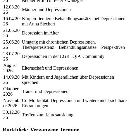
26
Berater Prof. Dr. Peter Zwanzger
12.03.20
Männer und Depressionen
26
16.04.20
Körperorientierte Behandlungsansätze bei Depressionen
26
mit Anna Stechert
21.05.20
Depression im Alter
26
25.06.20
Umgang mit chronischen Depressionen.
26
Therapieresistenz – Behandlungsansätze – Perspektiven
28.07.20
Depressionen in der LGBTQIA-Community
26
August
Elternschaft und Depressionen
2026
14.09.20
Mit Kindern und Jugendlichen über Depressionen
26
sprechen
Oktober
Trauer und Depressionen
2026
Novemb
Co-Morbidität: Depressionen und weitere nicht-sichtbare
er 2026
Erkrankungen
30.12.20
Treffen zum Jahresausklang
26
Rückblick: Vergangene Termine