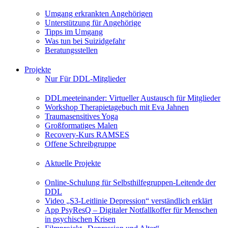
Umgang erkrankten Angehörigen
Unterstützung für Angehörige
Tipps im Umgang
Was tun bei Suizidgefahr
Beratungsstellen
Projekte
Nur Für DDL-Mitglieder
DDLmeeteinander: Virtueller Austausch für Mitglieder
Workshop Therapietagebuch mit Eva Jahnen
Traumasensitives Yoga
Großformatiges Malen
Recovery-Kurs RAMSES
Offene Schreibgruppe
Aktuelle Projekte
Online-Schulung für Selbsthilfegruppen-Leitende der
DDL
Video „S3-Leitlinie Depression“ verständlich erklärt
App PsyResQ – Digitaler Notfallkoffer für Menschen
in psychischen Krisen