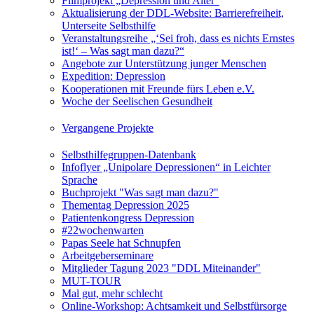
Filmprojekt „Depression und Alter“
Aktualisierung der DDL-Website: Barrierefreiheit,
Unterseite Selbsthilfe
Veranstaltungsreihe „‘Sei froh, dass es nichts Ernstes
ist!‘ – Was sagt man dazu?“
Angebote zur Unterstützung junger Menschen
Expedition: Depression
Kooperationen mit Freunde fürs Leben e.V.
Woche der Seelischen Gesundheit
Vergangene Projekte
Selbsthilfegruppen-Datenbank
Infoflyer „Unipolare Depressionen“ in Leichter
Sprache
Buchprojekt "Was sagt man dazu?"
Thementag Depression 2025
Patientenkongress Depression
#22wochenwarten
Papas Seele hat Schnupfen
Arbeitgeberseminare
Mitglieder Tagung 2023 "DDL Miteinander"
MUT-TOUR
Mal gut, mehr schlecht
Online-Workshop: Achtsamkeit und Selbstfürsorge