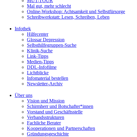
MUT-TOUR
Mal gut, mehr schlecht
Online-Workshop: Achtsamkeit und Selbstfürsorge
Schreibwerkstatt: Lesen, Schreiben, Leben
Infothek
Hilfecenter
Glossar Depression
Selbsthilfegruppen-Suche
Klinik-Suche
Link-Tipps
Medien-Tipps
DDL-Infofilme
Lichtblicke
Infomaterial bestellen
Newsletter-Archiv
Über uns
Vision und Mission
Schirmherr und Botschafter*innen
Vorstand und Geschäftsstelle
Verbandsstrukturen
Fachliche Berater
Kooperationen und Partnerschaften
Gründungsgeschichte