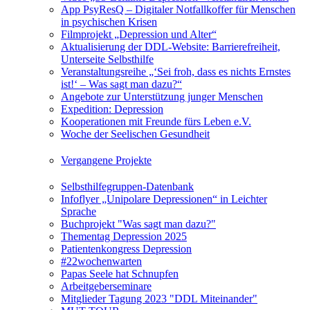
App PsyResQ – Digitaler Notfallkoffer für Menschen
in psychischen Krisen
Filmprojekt „Depression und Alter“
Aktualisierung der DDL-Website: Barrierefreiheit,
Unterseite Selbsthilfe
Veranstaltungsreihe „‘Sei froh, dass es nichts Ernstes
ist!‘ – Was sagt man dazu?“
Angebote zur Unterstützung junger Menschen
Expedition: Depression
Kooperationen mit Freunde fürs Leben e.V.
Woche der Seelischen Gesundheit
Vergangene Projekte
Selbsthilfegruppen-Datenbank
Infoflyer „Unipolare Depressionen“ in Leichter
Sprache
Buchprojekt "Was sagt man dazu?"
Thementag Depression 2025
Patientenkongress Depression
#22wochenwarten
Papas Seele hat Schnupfen
Arbeitgeberseminare
Mitglieder Tagung 2023 "DDL Miteinander"