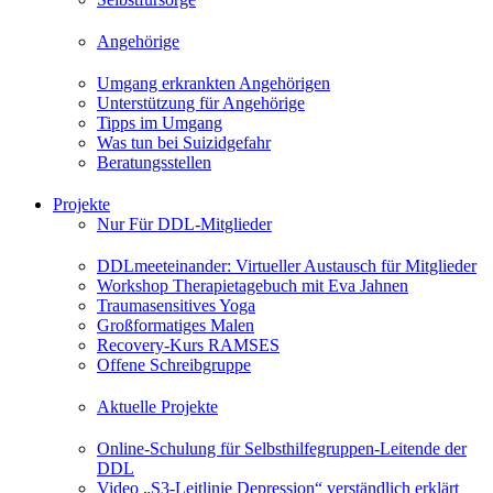
Angehörige
Umgang erkrankten Angehörigen
Unterstützung für Angehörige
Tipps im Umgang
Was tun bei Suizidgefahr
Beratungsstellen
Projekte
Nur Für DDL-Mitglieder
DDLmeeteinander: Virtueller Austausch für Mitglieder
Workshop Therapietagebuch mit Eva Jahnen
Traumasensitives Yoga
Großformatiges Malen
Recovery-Kurs RAMSES
Offene Schreibgruppe
Aktuelle Projekte
Online-Schulung für Selbsthilfegruppen-Leitende der
DDL
Video „S3-Leitlinie Depression“ verständlich erklärt