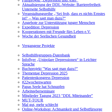
Filmprojekt „Depression und Alter“
Aktualisierung der DDL-Website: Barrierefreiheit,
Unterseite Selbsthilfe
Veranstaltungsreihe „‘Sei froh, dass es nichts Ernstes
ist!‘ – Was sagt man dazu?“
Angebote zur Unterstützung junger Menschen
Expedition: Depression
Kooperationen mit Freunde fürs Leben e.V.
Woche der Seelischen Gesundheit
Vergangene Projekte
Selbsthilfegruppen-Datenbank
Infoflyer „Unipolare Depressionen“ in Leichter
Sprache
Buchprojekt "Was sagt man dazu?"
Thementag Depression 2025
Patientenkongress Depression
#22wochenwarten
Papas Seele hat Schnupfen
Arbeitgeberseminare
Mitglieder Tagung 2023 "DDL Miteinander"
MUT-TOUR
Mal gut, mehr schlecht
Online-Workshop: Achtsamkeit und Selbstfürsorge