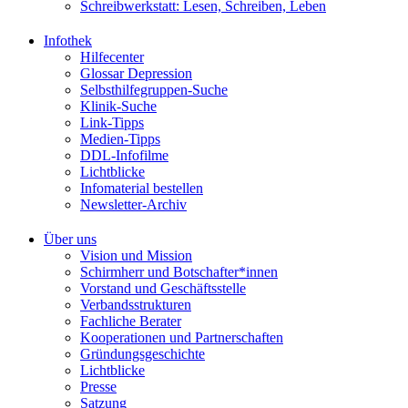
Schreibwerkstatt: Lesen, Schreiben, Leben
Infothek
Hilfecenter
Glossar Depression
Selbsthilfegruppen-Suche
Klinik-Suche
Link-Tipps
Medien-Tipps
DDL-Infofilme
Lichtblicke
Infomaterial bestellen
Newsletter-Archiv
Über uns
Vision und Mission
Schirmherr und Botschafter*innen
Vorstand und Geschäftsstelle
Verbandsstrukturen
Fachliche Berater
Kooperationen und Partnerschaften
Gründungsgeschichte
Lichtblicke
Presse
Satzung