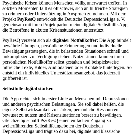
Psychische Krisen können Menschen völlig unerwartet treffen. In
solchen Momenten fällt es oft schwer, sich an hilfreiche Strategien
zu erinnern oder Unterstützung in Anspruch zu nehmen. Mit dem
Projekt
PsyResQ
entwickelt die Deutsche DepressionsLiga e. V.
gemeinsam mit ihren Projektpartnern eine digitale Selbsthilfe-App,
die Betroffene in akuten Krisensituationen unterstützt.
PsyResQ versteht sich als
digitaler Notfallkoffer
: Die App bündelt
bewährte Übungen, persönliche Erinnerungen und individuelle
Bewältigungsstrategien, die in belastenden Situationen schnell und
unkompliziert zur Verfügung stehen. Nutzer:innen können ihren
persönlichen Notfallkoffer selbst gestalten und beispielsweise
hilfreiche Texte, Bilder, Audiodateien oder Kontakte hinterlegen. So
entsteht ein individuelles Unterstützungsangebot, das jederzeit
griffbereit ist.
Selbsthilfe digital stärken
Die App richtet sich in erster Linie an Menschen mit Depressionen
und anderen psychischen Belastungen. Sie soll dabei helfen, die
eigene Selbstwirksamkeit zu stärken, persönliche Ressourcen
bewusst zu nutzen und Krisensituationen besser zu bewältigen.
Gleichzeitig schafft PsyResQ einen einfachen Zugang zu
weiterführenden Selbsthilfeangeboten der Deutschen
DepressionsLiga und trägt so dazu bei, digitale und klassische