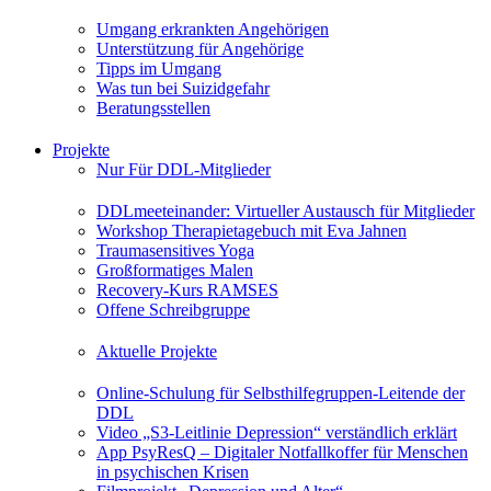
Umgang erkrankten Angehörigen
Unterstützung für Angehörige
Tipps im Umgang
Was tun bei Suizidgefahr
Beratungsstellen
Projekte
Nur Für DDL-Mitglieder
DDLmeeteinander: Virtueller Austausch für Mitglieder
Workshop Therapietagebuch mit Eva Jahnen
Traumasensitives Yoga
Großformatiges Malen
Recovery-Kurs RAMSES
Offene Schreibgruppe
Aktuelle Projekte
Online-Schulung für Selbsthilfegruppen-Leitende der
DDL
Video „S3-Leitlinie Depression“ verständlich erklärt
App PsyResQ – Digitaler Notfallkoffer für Menschen
in psychischen Krisen