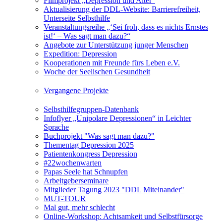
Filmprojekt „Depression und Alter“
Aktualisierung der DDL-Website: Barrierefreiheit,
Unterseite Selbsthilfe
Veranstaltungsreihe „‘Sei froh, dass es nichts Ernstes
ist!‘ – Was sagt man dazu?“
Angebote zur Unterstützung junger Menschen
Expedition: Depression
Kooperationen mit Freunde fürs Leben e.V.
Woche der Seelischen Gesundheit
Vergangene Projekte
Selbsthilfegruppen-Datenbank
Infoflyer „Unipolare Depressionen“ in Leichter
Sprache
Buchprojekt "Was sagt man dazu?"
Thementag Depression 2025
Patientenkongress Depression
#22wochenwarten
Papas Seele hat Schnupfen
Arbeitgeberseminare
Mitglieder Tagung 2023 "DDL Miteinander"
MUT-TOUR
Mal gut, mehr schlecht
Online-Workshop: Achtsamkeit und Selbstfürsorge