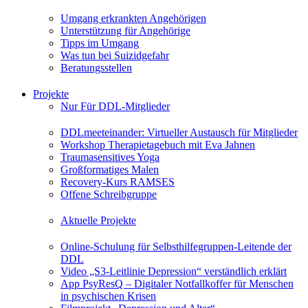
Umgang erkrankten Angehörigen
Unterstützung für Angehörige
Tipps im Umgang
Was tun bei Suizidgefahr
Beratungsstellen
Projekte
Nur Für DDL-Mitglieder
DDLmeeteinander: Virtueller Austausch für Mitglieder
Workshop Therapietagebuch mit Eva Jahnen
Traumasensitives Yoga
Großformatiges Malen
Recovery-Kurs RAMSES
Offene Schreibgruppe
Aktuelle Projekte
Online-Schulung für Selbsthilfegruppen-Leitende der
DDL
Video „S3-Leitlinie Depression“ verständlich erklärt
App PsyResQ – Digitaler Notfallkoffer für Menschen
in psychischen Krisen