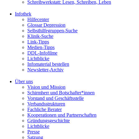
Schreibwerkstatt: Lesen, Schreiben, Leben
Infothek
Hilfecenter
Glossar Depression
Selbsthilfegruppen-Suche
Klinik-Suche
Link-Tipps
Medien-Tipps
DDL-Infofilme
Lichtblicke
Infomaterial bestellen
Newsletter-Archiv
Über uns
Vision und Mission
Schirmherr und Botschafter*innen
Vorstand und Geschäftsstelle
Verbandsstrukturen
Fachliche Berater
Kooperationen und Partnerschaften
Gründungsgeschichte
Lichtblicke
Presse
Satzung