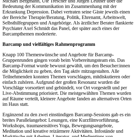
Michael Bergmann, Ute Trescher und Jürgen Leuther über die
Bedeutung der Kommunikation im Zusammenhang mit der
Erkrankung Depression. Dabei vertraten seine Gäste jeweils einen
der Bereiche Therapie/Beratung, Politik, Ehrenamt, Arbeitswelt,
Selbsthilfegruppen und Angehörige. Als ärztlicher Berater flankierte
Psychiater Axel Schmidt das Panel, der später auch eines der
Barcampthemen moderierte.
Barcamp und vielfältiges Rahmenprogramm
Knapp 100 Themenwünsche und Angebote für Barcamp-
Gruppenrunden gingen vorab beim Vorbereitungsteam ein. Das
Barcamp-Format wurde bewusst gewählt, um den Besucher:innen
die Möglichkeit zu geben, den Tag aktiv mitzugestalten. Alle
Teilnehmenden konnten Themen vorschlagen, mitdiskutieren oder
einfach zuhören. Aufgrund der großen Resonanz wurden die
Vorschläge vorsortiert und gebündelt, vor Ort vorgestellt und per
Live-Abstimmung priorisiert. Die meistgewählten Themen wurden
auf Räume verteilt, kleinere Angebote fanden an alternativen Orten
im Haus statt.
Ergänzend zu den zwei einstündigen Barcamp-Sessions gab es ein
breites Parallelangebot: Lesungen, eine Kurzfilmvorführung,
Workshops, traumasensitives Yoga, Bewegungsangebote,
Meditation und kreative reizärmere Aktivitäten. Infostände und
Markttische mit Arbeiten, Literatur- und Medientipps von