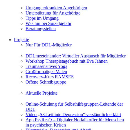
Umgang erkrankten Angehörigen
Unterstützung für Angehörige
Tipps im Umgang
Was tun bei Suizidgefahr
Beratungsstellen
Projekte
Nur Für DDL-Mitglieder
DDLmeeteinander: Virtueller Austausch für Mitglieder
Workshop Therapietagebuch mit Eva Jahnen
Traumasensitives Yoga
Großformatiges Malen
Recovery-Kurs RAMSES
Offene Schreibgruppe
Aktuelle Projekte
Online-Schulung für Selbsthilfegruppen-Leitende der
DDL
Video „S3-Leitlinie Depression“ verständlich erklärt
App PsyResQ – Digitaler Notfallkoffer für Menschen
in psychischen Krisen