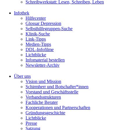
Schreibwerkstatt: Lesen, Schreiben, Leben
Infothek
Hilfecenter
Glossar Depression
Selbsthilfegruppen-Suche
Klinik-Suche
Link-Tipps
Medien-Tipps
DDL-Infofilme
Lichtblicke
Infomaterial bestellen
Newsletter-Archiv
Über uns
Vision und Mission
Schirmherr und Botschafter*innen
Vorstand und Geschäftsstelle
Verbandsstrukturen
Fachliche Berater
Kooperationen und Partnerschaften
Gründungsgeschichte
Lichtblicke
Presse
Satzung