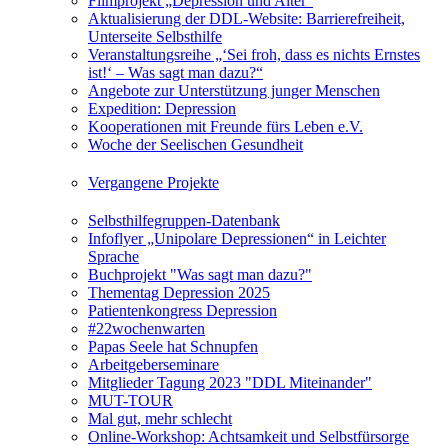
Filmprojekt „Depression und Alter“
Aktualisierung der DDL-Website: Barrierefreiheit,
Unterseite Selbsthilfe
Veranstaltungsreihe „‘Sei froh, dass es nichts Ernstes
ist!‘ – Was sagt man dazu?“
Angebote zur Unterstützung junger Menschen
Expedition: Depression
Kooperationen mit Freunde fürs Leben e.V.
Woche der Seelischen Gesundheit
Vergangene Projekte
Selbsthilfegruppen-Datenbank
Infoflyer „Unipolare Depressionen“ in Leichter
Sprache
Buchprojekt "Was sagt man dazu?"
Thementag Depression 2025
Patientenkongress Depression
#22wochenwarten
Papas Seele hat Schnupfen
Arbeitgeberseminare
Mitglieder Tagung 2023 "DDL Miteinander"
MUT-TOUR
Mal gut, mehr schlecht
Online-Workshop: Achtsamkeit und Selbstfürsorge