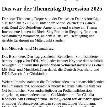
Das war der Thementag Depression 2025
Der erste Thementag Depression der Deutschen DepressionsLiga
e.V. fand am 25.10.2025 unter dem Motto
Zurück ins Leben
statt. Rund 250 Betroffene, Angehörige und weitere am Thema
Interessierte kamen im Rhein Sieg Forum in Siegburg für einen
Selbsthilfetag zusammen, an dem Austausch, Beteiligung und
gelebte Erfahrung im Mittelpunkt standen.
Ein Mitmach- und Mutmachtag
Das Besondere: Den Tag gestalteten Betroffene! So präsentierten
bereits knapp zehn DDL-Mitglieder in einer Keynote dem sichtlich
bewegten Publikum
ihre persönlichen Schlüssel zurück ins Leben
.
Mit Text- und Musikbeiträgen dabei: die Deutsch-Pop-Band und
DDL-Botschafter Glüxkinder.
Weitere Impulse nahmen die Teilnehmenden aus der anschließenden
Plenumsrunde mit. Moderator Anthony Robbins hatte die fünf vor
Ort befindlichen Vorstandsmitglieder zu Podiumsdiskussion
eingeladen, unter anderem seine Co-Moderatorin Dr. Claudia
Kociucki. Mit Leitfragen zum Thema
„
Reden wir drüber
!“
sprach
er mit der Vorstandsvorsitzenden sowie mit Oliver Vorthmann,