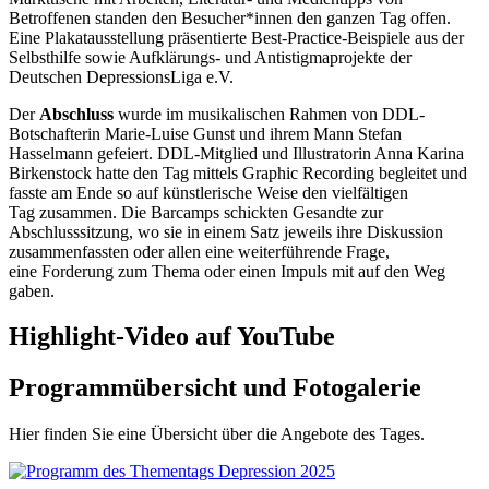
Betroffenen standen den Besucher*innen den ganzen Tag offen.
Eine Plakatausstellung präsentierte Best-Practice-Beispiele aus der
Selbsthilfe sowie Aufklärungs- und Antistigmaprojekte der
Deutschen DepressionsLiga e.V.
Der
Abschluss
wurde im
musikalischen Rahmen von DDL-
Botschafterin
Marie-Luise
Gunst und ihrem Mann Stefan
Hasselmann
gefeiert
. DDL-Mitglied und Illustratorin Anna Karina
Birkenstock hatte den Tag mittels
Graphic
Recording
begleitet und
fasste am Ende so auf künstlerische Weise
den
vielfältigen
Tag
zusammen. Die Barcamps schickten Gesandte zur
Abschlusssitzung, wo sie in einem Satz jeweils
i
hre Diskussion
zusammenfassten
oder allen ei
ne weiterführende
F
rage
,
eine
Forderung zum Thema oder einen Impuls mit auf den Weg
gaben.
Highlight-Video auf YouTube
Programmübersicht und Fotogalerie
Hier finden Sie eine Übersicht über die Angebote des Tages.