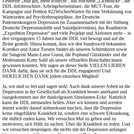
Lesereise „Mal gut, mehr schlecht“, das Büchlein „Lichtblicke“, die
DDL-Infobroschüre, Arbeitgeberseminare, die MUT-Tour, die
Kampagne und Petition #22WochenWarten für eine Verkürzung von
Wartezeiten auf Psychotherapieplätze, der Deutsche
Patientenkongress Depression (in Zusammenarbeit mit der Stiftung
Deutsche Depressionshilfe und Suizidprävention), das Roadmovie
„Expedition Depression“ und viele Projekte und Aktionen mehr – in
den vergangenen 15 Jahren hat die DDL viel bewegt und auf die
Beine gestellt. Hinzu kommt, dass wir den bundesweit bekannten
Komiker und Autor Torsten Sträter als unseren Schirmherrn sowie
die Sängerin Marie-Luise Gunst, die Popband Glüxkinder und die
Moderatorin Katty Salié als unsere offiziellen Botschafter:innen
gewinnen konnten. Wir sagen an dieser Stelle VIELEN LIEBEN
DANK dafür, dass sie sich für die DDL engagieren! Und
HERZLICHEN DANK jedem einzelnen Mitglied!
Ja, wir sind so frei und sagen stolz: Auch dank unserer Arbeit ist die
Depression in der Gesellschaft als Krankheit besser anerkannt und
rausgekommen aus der dunkelgrauen Simulanten-Ecke. Natürlich
kann die DDL niemanden heilen. Aber wir können und werden
immer wieder darauf aufmerksam machen, dass die Depression
keine eingebildete Krankheit ist, sondern eine schwere Erkrankung,
die tödlich enden kann. Wir versuchen Mut zu geben und zu
motivieren, sich Hilfe zu suchen. Über die Krankheit zu reden. Und
wir versuchen denjenigen, die nichts mit der Depression anfangen