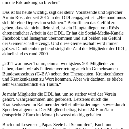
um die Erkrankung zu brechen“
Das ist bis heute wichtig, sagt der stellv. Vorsitzende und Sprecher
Armin Rösl, der seit 2015 in der DDL engagiert ist. „Niemand muss
sich für eine Depression schämen.“ Betroffenen das Gefühl zu
geben, dass sie nicht allein sind, ist ein Hauptanliegen von Rösls
ehrenamtlicher Arbeit in der DDL. Er hat die Social-Media-Kanäle
Facebook und Instagram übernommen und auf beiden ein Gefühl
der Gemeinschaft erzeugt. Und diese Gemeinschaft wird immer
größer. Damit einher gehend steigt die Zahl der Mitglieder der DDL,
aktuell sind es rund 2000.
„2011 war unser Traum, einmal wenigstens 501 Mitglieder zu
haben, damit wir als Patientenvertretung auch im Gemeinsamen
Bundesausschuss (G-BA) neben den Therapeuten, Krankenhäuser
und Krankenkassen zu Wort kommen. Aber wir dachten, es bliebe
sehr wahrscheinlich ein Traum.“
Je mehr Mitglieder die DDL hat, um so stärker wird der Verein
gehört, wahrgenommen und gefördert. Letzteres durch die
Krankenkassen im Rahmen der Selbsthilfeförderungen sowie durch
Spenden allgemein. Der Mitgliedsbeitrag ist mit 24 Euro/Jahr
(entspricht 2 Euro im Monat) bewusst niedrig gehalten.
Buch und Lesereise „Papas Seele hat Schnupfen“, Buch und