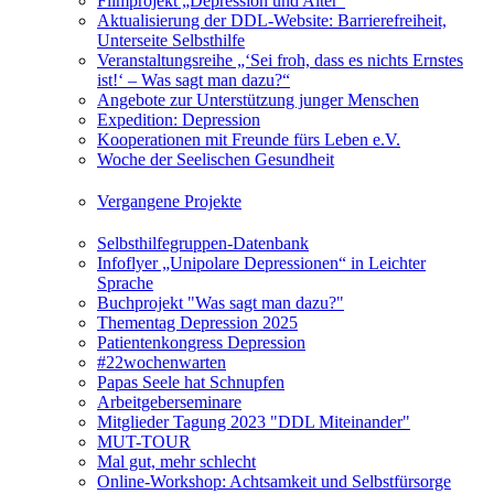
Filmprojekt „Depression und Alter“
Aktualisierung der DDL-Website: Barrierefreiheit,
Unterseite Selbsthilfe
Veranstaltungsreihe „‘Sei froh, dass es nichts Ernstes
ist!‘ – Was sagt man dazu?“
Angebote zur Unterstützung junger Menschen
Expedition: Depression
Kooperationen mit Freunde fürs Leben e.V.
Woche der Seelischen Gesundheit
Vergangene Projekte
Selbsthilfegruppen-Datenbank
Infoflyer „Unipolare Depressionen“ in Leichter
Sprache
Buchprojekt "Was sagt man dazu?"
Thementag Depression 2025
Patientenkongress Depression
#22wochenwarten
Papas Seele hat Schnupfen
Arbeitgeberseminare
Mitglieder Tagung 2023 "DDL Miteinander"
MUT-TOUR
Mal gut, mehr schlecht
Online-Workshop: Achtsamkeit und Selbstfürsorge