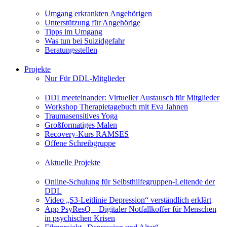
Umgang erkrankten Angehörigen
Unterstützung für Angehörige
Tipps im Umgang
Was tun bei Suizidgefahr
Beratungsstellen
Projekte
Nur Für DDL-Mitglieder
DDLmeeteinander: Virtueller Austausch für Mitglieder
Workshop Therapietagebuch mit Eva Jahnen
Traumasensitives Yoga
Großformatiges Malen
Recovery-Kurs RAMSES
Offene Schreibgruppe
Aktuelle Projekte
Online-Schulung für Selbsthilfegruppen-Leitende der
DDL
Video „S3-Leitlinie Depression“ verständlich erklärt
App PsyResQ – Digitaler Notfallkoffer für Menschen
in psychischen Krisen