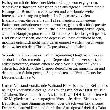
Es begann mit der Idee einer kleinen Gruppe von engagierten,
depressionserfahrenen Menschen, sich aus eigenen Kräften für die
Belange der Betroffenen einzusetzen und eine bundesweite
Interessenvertretung zu gründen. Im Gegensatz zu vielen
Erkrankungen, die bereits zum Teil seit langem durch eigene
Patientenorganisationen vertreten wurden, gab es dies für depressiv
Erkrankte nicht. Der Grund dürfte in der Erkrankung selbst liegen,
zu deren Hauptsymptomen eine lähmende Antriebslosigkeit gehört.
Und viele Menschen, die eine depressive Phase durchlebt haben,
möchten eigentlich nicht mehr daran erinnert werden, geschweige
denn, weiter mit dem Thema Depression zu tun haben.
So einfach die Idee für eine Vereinsgründung klingt, so schwer ist
sie doch im Zusammenhang mit Depression. Denn wer sonst, als
selbst Betroffene, könnte einen solchen Verein gründen? Vor 15
Jahren hat sich die kleine Gruppe Betroffener zusammengetan und
den mutigen Schritt gewagt: Sie gründeten den Verein Deutsche
DepressionsLiga e.V.
Unsere Vorstandsvorsitzende Waltraud Rinke ist aus den Reihen des
heutigen Vorstands diejenige, die am längsten bei der DDL ist: seit
12 Jahren. Sie erinnert sich: „Als ich 2011 zur DDL kam, hatten wir
162 Mitglieder und vier engagierte Vorstände, deren Ziel es war,
Betroffenen eine Stimme zu geben, über die schwere Erkrankung
Depression aufzuklären und durch ihre Antistigma-Arbeit das Tabu