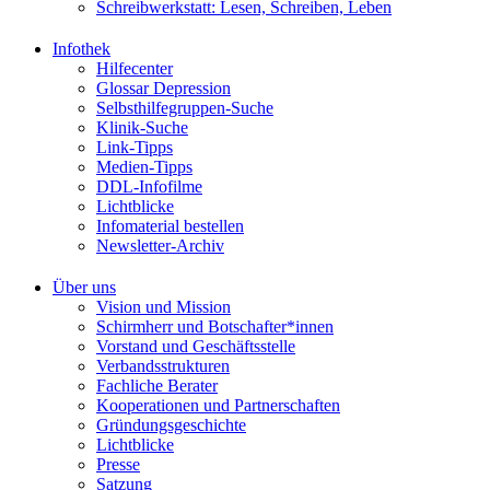
Schreibwerkstatt: Lesen, Schreiben, Leben
Infothek
Hilfecenter
Glossar Depression
Selbsthilfegruppen-Suche
Klinik-Suche
Link-Tipps
Medien-Tipps
DDL-Infofilme
Lichtblicke
Infomaterial bestellen
Newsletter-Archiv
Über uns
Vision und Mission
Schirmherr und Botschafter*innen
Vorstand und Geschäftsstelle
Verbandsstrukturen
Fachliche Berater
Kooperationen und Partnerschaften
Gründungsgeschichte
Lichtblicke
Presse
Satzung