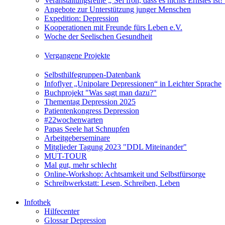
Veranstaltungsreihe „‘Sei froh, dass es nichts Ernstes is
Angebote zur Unterstützung junger Menschen
Expedition: Depression
Kooperationen mit Freunde fürs Leben e.V.
Woche der Seelischen Gesundheit
Vergangene Projekte
Selbsthilfegruppen-Datenbank
Infoflyer „Unipolare Depressionen“ in Leichter Sprache
Buchprojekt "Was sagt man dazu?"
Thementag Depression 2025
Patientenkongress Depression
#22wochenwarten
Papas Seele hat Schnupfen
Arbeitgeberseminare
Mitglieder Tagung 2023 "DDL Miteinander"
MUT-TOUR
Mal gut, mehr schlecht
Online-Workshop: Achtsamkeit und Selbstfürsorge
Schreibwerkstatt: Lesen, Schreiben, Leben
Infothek
Hilfecenter
Glossar Depression