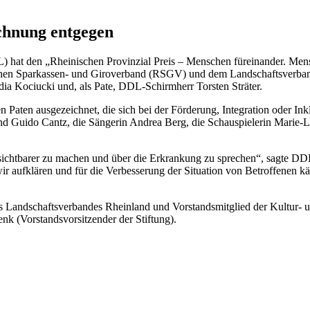
chnung entgegen
hat den „Rheinischen Provinzial Preis – Menschen füreinander. Mensch
schen Sparkassen- und Giroverband (RSGV) und dem Landschaftsverban
dia Kociucki und, als Pate, DDL-Schirmherr Torsten Sträter.
 Paten ausgezeichnet, die sich bei der Förderung, Integration oder In
nd Guido Cantz, die Sängerin Andrea Berg, die Schauspielerin Marie-L
 sichtbarer zu machen und über die Erkrankung zu sprechen“, sagte DD
ir aufklären und für die Verbesserung der Situation von Betroffenen 
 Landschaftsverbandes Rheinland und Vorstandsmitglied der Kultur- un
nk (Vorstandsvorsitzender der Stiftung).