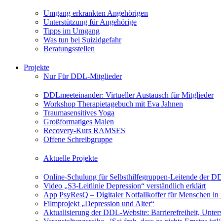
Umgang erkrankten Angehörigen
Unterstützung für Angehörige
Tipps im Umgang
Was tun bei Suizidgefahr
Beratungsstellen
Projekte
Nur Für DDL-Mitglieder
DDLmeeteinander: Virtueller Austausch für Mitglieder
Workshop Therapietagebuch mit Eva Jahnen
Traumasensitives Yoga
Großformatiges Malen
Recovery-Kurs RAMSES
Offene Schreibgruppe
Aktuelle Projekte
Online-Schulung für Selbsthilfegruppen-Leitende der 
Video „S3-Leitlinie Depression“ verständlich erklärt
App PsyResQ – Digitaler Notfallkoffer für Menschen in
Filmprojekt „Depression und Alter“
Aktualisierung der DDL-Website: Barrierefreiheit, Unters