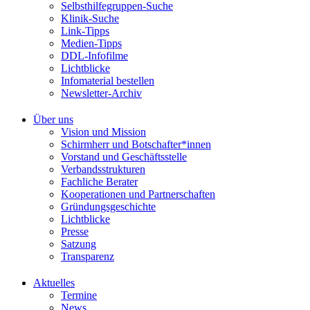
Selbsthilfegruppen-Suche
Klinik-Suche
Link-Tipps
Medien-Tipps
DDL-Infofilme
Lichtblicke
Infomaterial bestellen
Newsletter-Archiv
Über uns
Vision und Mission
Schirmherr und Botschafter*innen
Vorstand und Geschäftsstelle
Verbandsstrukturen
Fachliche Berater
Kooperationen und Partnerschaften
Gründungsgeschichte
Lichtblicke
Presse
Satzung
Transparenz
Aktuelles
Termine
News