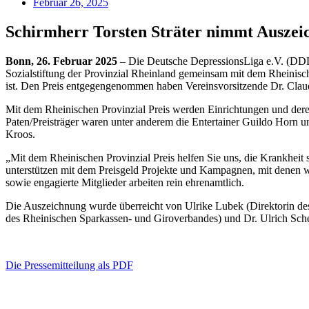
Februar 26, 2025
Schirmherr Torsten Sträter nimmt Auszei
Bonn, 26. Februar 2025
– Die Deutsche DepressionsLiga e.V. (DDL) 
Sozialstiftung der Provinzial Rheinland gemeinsam mit dem Rheini
ist. Den Preis entgegengenommen haben Vereinsvorsitzende Dr. Clau
Mit dem Rheinischen Provinzial Preis werden Einrichtungen und deren
Paten/Preisträger waren unter anderem die Entertainer Guildo Horn u
Kroos.
„Mit dem Rheinischen Provinzial Preis helfen Sie uns, die Krankheit
unterstützen mit dem Preisgeld Projekte und Kampagnen, mit denen w
sowie engagierte Mitglieder arbeiten rein ehrenamtlich.
Die Auszeichnung wurde überreicht von Ulrike Lubek (Direktorin des
des Rheinischen Sparkassen- und Giroverbandes) und Dr. Ulrich Sche
Die Pressemitteilung als PDF