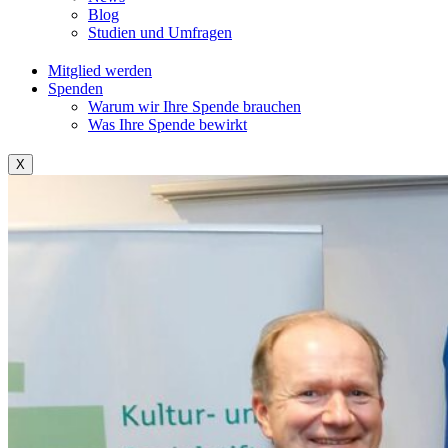
Blog
Studien und Umfragen
Mitglied werden
Spenden
Warum wir Ihre Spende brauchen
Was Ihre Spende bewirkt
X