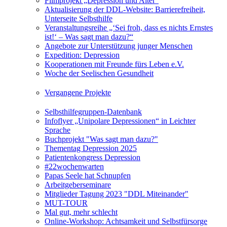
Filmprojekt „Depression und Alter“
Aktualisierung der DDL-Website: Barrierefreiheit,
Unterseite Selbsthilfe
Veranstaltungsreihe „‘Sei froh, dass es nichts Ernstes
ist!‘ – Was sagt man dazu?“
Angebote zur Unterstützung junger Menschen
Expedition: Depression
Kooperationen mit Freunde fürs Leben e.V.
Woche der Seelischen Gesundheit
Vergangene Projekte
Selbsthilfegruppen-Datenbank
Infoflyer „Unipolare Depressionen“ in Leichter
Sprache
Buchprojekt "Was sagt man dazu?"
Thementag Depression 2025
Patientenkongress Depression
#22wochenwarten
Papas Seele hat Schnupfen
Arbeitgeberseminare
Mitglieder Tagung 2023 "DDL Miteinander"
MUT-TOUR
Mal gut, mehr schlecht
Online-Workshop: Achtsamkeit und Selbstfürsorge