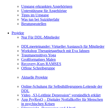
Umgang erkrankten Angehörigen
Unterstützung für Angehörige
Tipps im Umgang
Was tun bei Suizidgefahr
Beratungsstellen
Projekte
Nur Für DDL-Mitglieder
DDLmeeteinander: Virtueller Austausch für Mitglieder
Workshop Therapietagebuch mit Eva Jahnen
Traumasensitives Yoga
Großformatiges Malen
Recovery-Kurs RAMSES
Offene Schreibgruppe
Aktuelle Projekte
Online-Schulung für Selbsthilfegruppen-Leitende der
DDL
Video „S3-Leitlinie Depression“ verständlich erklärt
App PsyResQ – Digitaler Notfallkoffer für Menschen
in psychischen Krisen