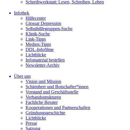
Schreibwerkstatt: Lesen, Schreiben, Leben
Infothek
Hilfecenter
Glossar Depression
Selbsthilfegruppen-Suche
Klinik-Suche
Link-Tipps
Medien-Tipps
DDL-Infofilme
Lichtblicke
Infomaterial bestellen
Newsletter-Archiv
Über uns
Vision und Mission
Schirmherr und Botschafter*innen
Vorstand und Geschäftsstelle
Verbandsstrukturen
Fachliche Berater
Kooperationen und Partnerschaften
Gründungsgeschichte
Lichtblicke
Presse
Satzung