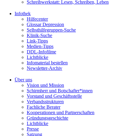
Schreibwerkstatt: Lesen, Schreiben, Leben
Infothek
Hilfecenter
Glossar Depression
Selbsthilfegruppen-Suche
Klinik-Suche
Link-Tipps
Medien-Tipps
DDL-Infofilme
Lichtblicke
Infomaterial bestellen
Newsletter-Archiv
Über uns
Vision und Mission
Schirmherr und Botschafter*innen
Vorstand und Geschäftsstelle
Verbandsstrukturen
Fachliche Berater
Kooperationen und Partnerschaften
Gründungsgeschichte
Lichtblicke
Presse
Satzung