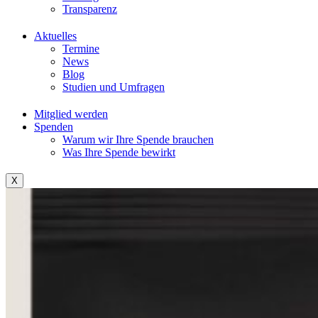
Transparenz
Aktuelles
Termine
News
Blog
Studien und Umfragen
Mitglied werden
Spenden
Warum wir Ihre Spende brauchen
Was Ihre Spende bewirkt
X