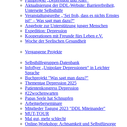
Filmprojekt „Depression und Alter“
Aktualisierung der DDL-Website: Barrierefreiheit,
Unterseite Selbsthilfe
Veranstaltungsreihe „‘Sei froh, dass es nichts Ernstes
ist!‘ – Was sagt man dazu?“
Angebote zur Unterstützung junger Menschen
Expedition: Depression
Kooperationen mit Freunde fürs Leben e.V.
Woche der Seelischen Gesundheit
Vergangene Projekte
Selbsthilfegruppen-Datenbank
Infoflyer „Unipolare Depressionen“ in Leichter
Sprache
Buchprojekt "Was sagt man dazu?"
Thementag Depression 2025
Patientenkongress Depression
#22wochenwarten
Papas Seele hat Schnupfen
Arbeitgeberseminare
Mitglieder Tagung 2023 "DDL Miteinander"
MUT-TOUR
Mal gut, mehr schlecht
Online-Workshop: Achtsamkeit und Selbstfürsorge