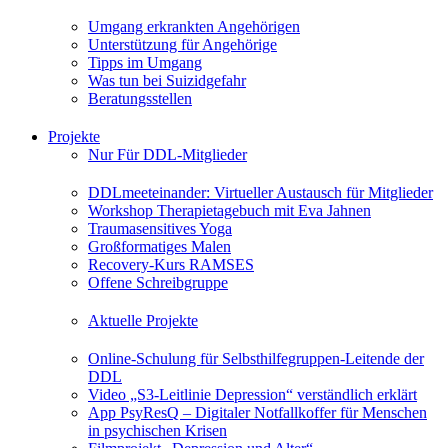
Umgang erkrankten Angehörigen
Unterstützung für Angehörige
Tipps im Umgang
Was tun bei Suizidgefahr
Beratungsstellen
Projekte
Nur Für DDL-Mitglieder
DDLmeeteinander: Virtueller Austausch für Mitglieder
Workshop Therapietagebuch mit Eva Jahnen
Traumasensitives Yoga
Großformatiges Malen
Recovery-Kurs RAMSES
Offene Schreibgruppe
Aktuelle Projekte
Online-Schulung für Selbsthilfegruppen-Leitende der
DDL
Video „S3-Leitlinie Depression“ verständlich erklärt
App PsyResQ – Digitaler Notfallkoffer für Menschen
in psychischen Krisen