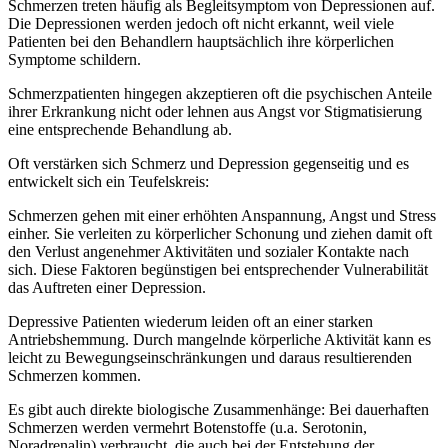
Schmerzen treten häufig als Begleitsymptom von Depressionen auf.
Die Depressionen werden jedoch oft nicht erkannt, weil viele
Patienten bei den Behandlern hauptsächlich ihre körperlichen
Symptome schildern.
Schmerzpatienten hingegen akzeptieren oft die psychischen Anteile
ihrer Erkrankung nicht oder lehnen aus Angst vor Stigmatisierung
eine entsprechende Behandlung ab.
Oft verstärken sich Schmerz und Depression gegenseitig und es
entwickelt sich ein Teufelskreis:
Schmerzen gehen mit einer erhöhten Anspannung, Angst und Stress
einher. Sie verleiten zu körperlicher Schonung und ziehen damit oft
den Verlust angenehmer Aktivitäten und sozialer Kontakte nach
sich. Diese Faktoren begünstigen bei entsprechender Vulnerabilität
das Auftreten einer Depression.
Depressive Patienten wiederum leiden oft an einer starken
Antriebshemmung. Durch mangelnde körperliche Aktivität kann es
leicht zu Bewegungseinschränkungen und daraus resultierenden
Schmerzen kommen.
Es gibt auch direkte biologische Zusammenhänge: Bei dauerhaften
Schmerzen werden vermehrt Botenstoffe (u.a. Serotonin,
Noradrenalin) verbraucht, die auch bei der Entstehung der