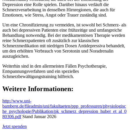
Depression eine Rolle spielen. Darüber hinaus verläuft die
Schmerzverarbeitung in denselben Hirnregionen, die auch für
Emotionen, wie Stress, Angst oder Trauer zuständig sind.
Um eine Chronifizierung zu vermeiden, ist sowohl bei Schmerz- als
auch bei depressiven Patienten eine frühzeitige und umfangreiche
Behandlung notwendig. Bei der medikamentösen Therapie werden
reine Schmerzpatienten oft zusätzlich zur klassischen
Schmerzmedikation mit niedrigen Dosen Antidepressiva behandelt,
um den erhöhten Verbrauch von Serotonin und Noradrenalin
auszugleichen.
Weiterhin sind in den allermeisten Fällen Psychotherapie,
Entspannungsverfahren und ein spezielles
Schmerzbewältigungstraining hilfreich.
Weitere Informationen:
http://www.uni-
bamberg.de/fileadmin/uni/fakultaeten/ppp_professuren/physiologisc
he_psychologie/Publikation/pk_schmerz_depression_huber_et_al_0
80306.pdf
Stand Januar 2026
Jetzt spenden