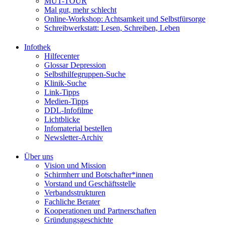
MUT-TOUR
Mal gut, mehr schlecht
Online-Workshop: Achtsamkeit und Selbstfürsorge
Schreibwerkstatt: Lesen, Schreiben, Leben
Infothek
Hilfecenter
Glossar Depression
Selbsthilfegruppen-Suche
Klinik-Suche
Link-Tipps
Medien-Tipps
DDL-Infofilme
Lichtblicke
Infomaterial bestellen
Newsletter-Archiv
Über uns
Vision und Mission
Schirmherr und Botschafter*innen
Vorstand und Geschäftsstelle
Verbandsstrukturen
Fachliche Berater
Kooperationen und Partnerschaften
Gründungsgeschichte