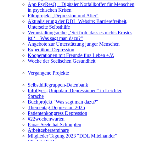
App PsyResQ – Digitaler Notfallkoffer für Menschen
in psychischen Krisen
Filmprojekt „Depression und Alter“
Aktualisierung der DDL-Website: Barrierefreiheit,
Unterseite Selbsthilfe
Veranstaltungsreihe „‘Sei froh, dass es nichts Ernstes
ist!‘ – Was sagt man dazu?“
Angebote zur Unterstützung junger Menschen
Expedition: Depression
Kooperationen mit Freunde fürs Leben e.V.
Woche der Seelischen Gesundheit
Vergangene Projekte
Selbsthilfegruppen-Datenbank
Infoflyer „Unipolare Depressionen“ in Leichter
Sprache
Buchprojekt "Was sagt man dazu?"
Thementag Depression 2025
Patientenkongress Depression
#22wochenwarten
Papas Seele hat Schnupfen
Arbeitgeberseminare
Mitglieder Tagung 2023 "DDL Miteinander"