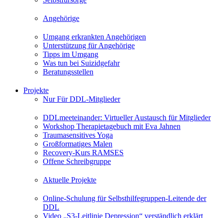
Angehörige
Umgang erkrankten Angehörigen
Unterstützung für Angehörige
Tipps im Umgang
Was tun bei Suizidgefahr
Beratungsstellen
Projekte
Nur Für DDL-Mitglieder
DDLmeeteinander: Virtueller Austausch für Mitglieder
Workshop Therapietagebuch mit Eva Jahnen
Traumasensitives Yoga
Großformatiges Malen
Recovery-Kurs RAMSES
Offene Schreibgruppe
Aktuelle Projekte
Online-Schulung für Selbsthilfegruppen-Leitende der
DDL
Video „S3-Leitlinie Depression“ verständlich erklärt