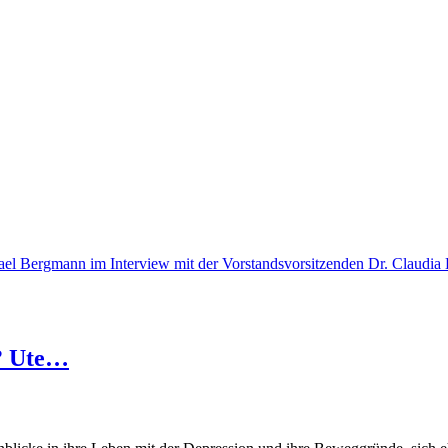
d? Ute…