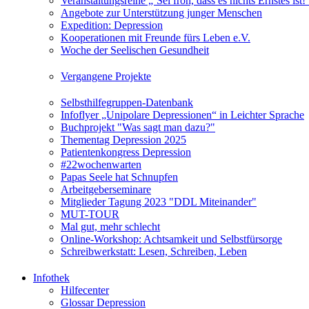
Veranstaltungsreihe „‘Sei froh, dass es nichts Ernstes is
Angebote zur Unterstützung junger Menschen
Expedition: Depression
Kooperationen mit Freunde fürs Leben e.V.
Woche der Seelischen Gesundheit
Vergangene Projekte
Selbsthilfegruppen-Datenbank
Infoflyer „Unipolare Depressionen“ in Leichter Sprache
Buchprojekt "Was sagt man dazu?"
Thementag Depression 2025
Patientenkongress Depression
#22wochenwarten
Papas Seele hat Schnupfen
Arbeitgeberseminare
Mitglieder Tagung 2023 "DDL Miteinander"
MUT-TOUR
Mal gut, mehr schlecht
Online-Workshop: Achtsamkeit und Selbstfürsorge
Schreibwerkstatt: Lesen, Schreiben, Leben
Infothek
Hilfecenter
Glossar Depression