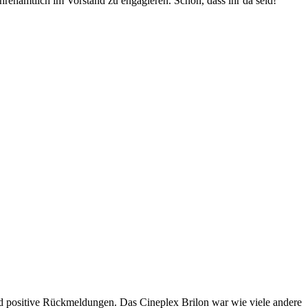
enamtlich im Vorstand zu engagieren. Schön, dass ihr da seid!
nd positive Rückmeldungen. Das Cineplex Brilon war wie viele andere