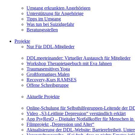
Umgang erkrankten Angehörigen
Unterstützung für Angehörige
Tipps im Umgang
Was tun bei Suizidgefahr
Beratungsstellen
Projekte
Nur Für DDL-Mitglieder
DDLmeeteinander: Virtueller Austausch für Mitglieder
Workshop Therapietagebuch mit Eva Jahnen
Traumasensitives Yoga
Großformatiges Malen
Recovery-Kurs RAMSES
Offene Schreibgruppe
Aktuelle Projekte
Online-Schulung für Selbsthilfegruppen-Leitende der 
Video „S3-Leitlinie Depression“ verständlich erklärt
App PsyResQ – Digitaler Notfallkoffer für Menschen in
Filmprojekt „Depression und Alter“
Aktualisierung der DDL-Website: Barrierefreiheit, Unters