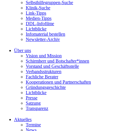
Selbsthilfegruppen-Suche
Klinik-Suche
Link-Tipps
Medien-Tipps
DDL-Infofilme
Lichtblicke
Infomaterial bestellen
Newsletter-Archiv
Über uns
Vision und Mission
Schirmherr und Botschafter*innen
Vorstand und Geschäftsstelle
Verbandsstrukturen
Fachliche Berater
Kooperationen und Partnerschaften
Gründungsgeschichte
Lichtblicke
Presse
Satzung
Transparenz
Aktuelles
Termine
News