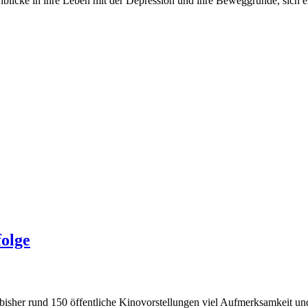
icke in ihre Leben mit der Depression und ihre Beweggründe, sich ehr
folge
h bisher rund 150 öffentliche Kinovorstellungen viel Aufmerksamkeit u