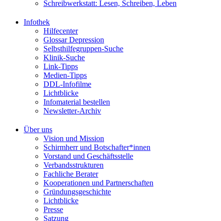
Schreibwerkstatt: Lesen, Schreiben, Leben
Infothek
Hilfecenter
Glossar Depression
Selbsthilfegruppen-Suche
Klinik-Suche
Link-Tipps
Medien-Tipps
DDL-Infofilme
Lichtblicke
Infomaterial bestellen
Newsletter-Archiv
Über uns
Vision und Mission
Schirmherr und Botschafter*innen
Vorstand und Geschäftsstelle
Verbandsstrukturen
Fachliche Berater
Kooperationen und Partnerschaften
Gründungsgeschichte
Lichtblicke
Presse
Satzung