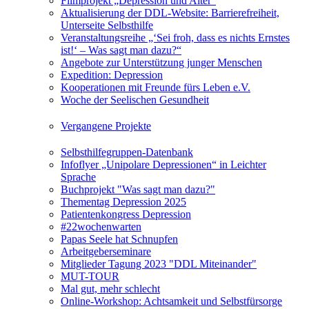
Filmprojekt „Depression und Alter“
Aktualisierung der DDL-Website: Barrierefreiheit,
Unterseite Selbsthilfe
Veranstaltungsreihe „‘Sei froh, dass es nichts Ernstes
ist!‘ – Was sagt man dazu?“
Angebote zur Unterstützung junger Menschen
Expedition: Depression
Kooperationen mit Freunde fürs Leben e.V.
Woche der Seelischen Gesundheit
Vergangene Projekte
Selbsthilfegruppen-Datenbank
Infoflyer „Unipolare Depressionen“ in Leichter
Sprache
Buchprojekt "Was sagt man dazu?"
Thementag Depression 2025
Patientenkongress Depression
#22wochenwarten
Papas Seele hat Schnupfen
Arbeitgeberseminare
Mitglieder Tagung 2023 "DDL Miteinander"
MUT-TOUR
Mal gut, mehr schlecht
Online-Workshop: Achtsamkeit und Selbstfürsorge