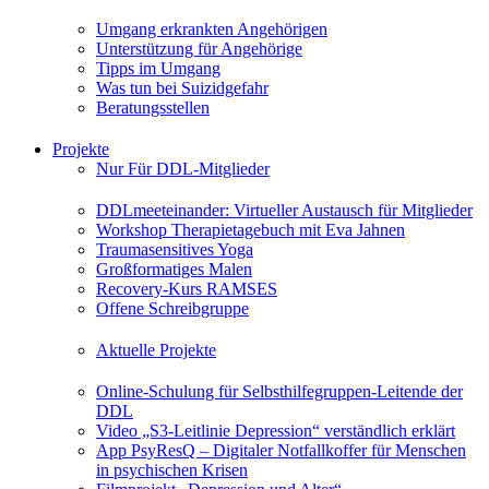
Umgang erkrankten Angehörigen
Unterstützung für Angehörige
Tipps im Umgang
Was tun bei Suizidgefahr
Beratungsstellen
Projekte
Nur Für DDL-Mitglieder
DDLmeeteinander: Virtueller Austausch für Mitglieder
Workshop Therapietagebuch mit Eva Jahnen
Traumasensitives Yoga
Großformatiges Malen
Recovery-Kurs RAMSES
Offene Schreibgruppe
Aktuelle Projekte
Online-Schulung für Selbsthilfegruppen-Leitende der
DDL
Video „S3-Leitlinie Depression“ verständlich erklärt
App PsyResQ – Digitaler Notfallkoffer für Menschen
in psychischen Krisen