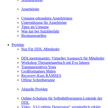
Angehörige
Umgang erkrankten Angehörigen
Unterstützung für Angehörige
Tipps im Umgang
Was tun bei Suizidgefahr
Beratungsstellen
Projekte
Nur Für DDL-Mitglieder
DDLmeeteinander: Virtueller Austausch für Mitglieder
Workshop Therapietagebuch mit Eva Jahnen
Traumasensitives Yoga
Großformatiges Malen
Recovery-Kurs RAMSES
Offene Schreibgruppe
Aktuelle Projekte
Online-Schulung für Selbsthilfegruppen-Leitende der
DDL
Video „S3-Leitlinie Depression“ verständlich erklärt