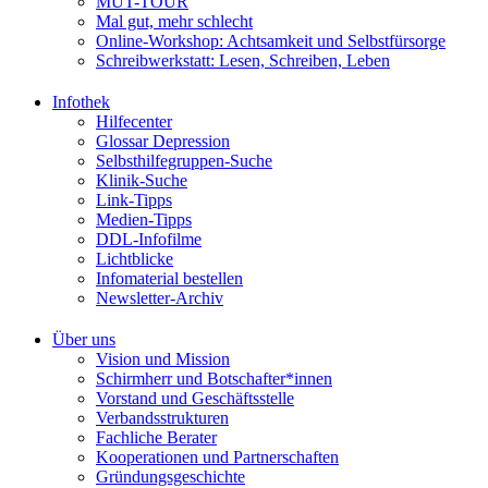
MUT-TOUR
Mal gut, mehr schlecht
Online-Workshop: Achtsamkeit und Selbstfürsorge
Schreibwerkstatt: Lesen, Schreiben, Leben
Infothek
Hilfecenter
Glossar Depression
Selbsthilfegruppen-Suche
Klinik-Suche
Link-Tipps
Medien-Tipps
DDL-Infofilme
Lichtblicke
Infomaterial bestellen
Newsletter-Archiv
Über uns
Vision und Mission
Schirmherr und Botschafter*innen
Vorstand und Geschäftsstelle
Verbandsstrukturen
Fachliche Berater
Kooperationen und Partnerschaften
Gründungsgeschichte