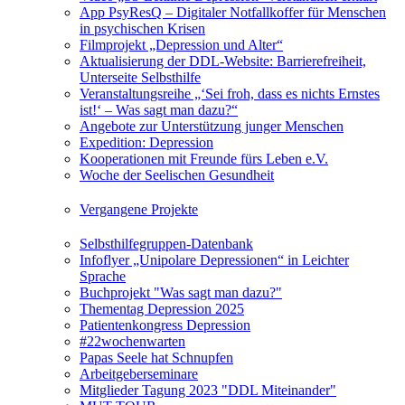
App PsyResQ – Digitaler Notfallkoffer für Menschen
in psychischen Krisen
Filmprojekt „Depression und Alter“
Aktualisierung der DDL-Website: Barrierefreiheit,
Unterseite Selbsthilfe
Veranstaltungsreihe „‘Sei froh, dass es nichts Ernstes
ist!‘ – Was sagt man dazu?“
Angebote zur Unterstützung junger Menschen
Expedition: Depression
Kooperationen mit Freunde fürs Leben e.V.
Woche der Seelischen Gesundheit
Vergangene Projekte
Selbsthilfegruppen-Datenbank
Infoflyer „Unipolare Depressionen“ in Leichter
Sprache
Buchprojekt "Was sagt man dazu?"
Thementag Depression 2025
Patientenkongress Depression
#22wochenwarten
Papas Seele hat Schnupfen
Arbeitgeberseminare
Mitglieder Tagung 2023 "DDL Miteinander"