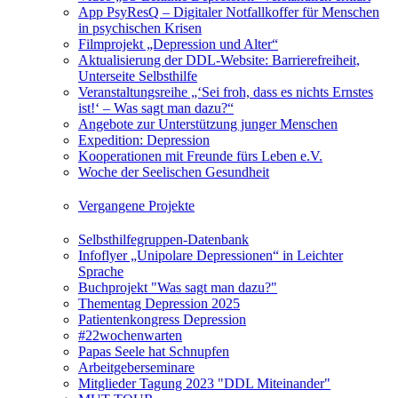
App PsyResQ – Digitaler Notfallkoffer für Menschen
in psychischen Krisen
Filmprojekt „Depression und Alter“
Aktualisierung der DDL-Website: Barrierefreiheit,
Unterseite Selbsthilfe
Veranstaltungsreihe „‘Sei froh, dass es nichts Ernstes
ist!‘ – Was sagt man dazu?“
Angebote zur Unterstützung junger Menschen
Expedition: Depression
Kooperationen mit Freunde fürs Leben e.V.
Woche der Seelischen Gesundheit
Vergangene Projekte
Selbsthilfegruppen-Datenbank
Infoflyer „Unipolare Depressionen“ in Leichter
Sprache
Buchprojekt "Was sagt man dazu?"
Thementag Depression 2025
Patientenkongress Depression
#22wochenwarten
Papas Seele hat Schnupfen
Arbeitgeberseminare
Mitglieder Tagung 2023 "DDL Miteinander"