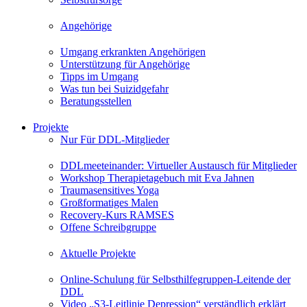
Angehörige
Umgang erkrankten Angehörigen
Unterstützung für Angehörige
Tipps im Umgang
Was tun bei Suizidgefahr
Beratungsstellen
Projekte
Nur Für DDL-Mitglieder
DDLmeeteinander: Virtueller Austausch für Mitglieder
Workshop Therapietagebuch mit Eva Jahnen
Traumasensitives Yoga
Großformatiges Malen
Recovery-Kurs RAMSES
Offene Schreibgruppe
Aktuelle Projekte
Online-Schulung für Selbsthilfegruppen-Leitende der
DDL
Video „S3-Leitlinie Depression“ verständlich erklärt