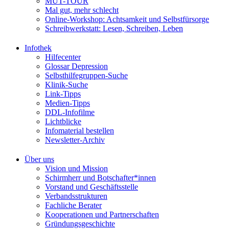
MUT-TOUR
Mal gut, mehr schlecht
Online-Workshop: Achtsamkeit und Selbstfürsorge
Schreibwerkstatt: Lesen, Schreiben, Leben
Infothek
Hilfecenter
Glossar Depression
Selbsthilfegruppen-Suche
Klinik-Suche
Link-Tipps
Medien-Tipps
DDL-Infofilme
Lichtblicke
Infomaterial bestellen
Newsletter-Archiv
Über uns
Vision und Mission
Schirmherr und Botschafter*innen
Vorstand und Geschäftsstelle
Verbandsstrukturen
Fachliche Berater
Kooperationen und Partnerschaften
Gründungsgeschichte