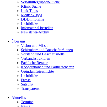
Selbsthilfegruppen-Suche
Klinik-Suche
Link-Tipps
Medien-Tipps
DDL-Infofilme
Lichtblicke
Infomaterial bestellen
Newsletter-Archiv
Über uns
Vision und Mission
Schirmherr und Botschafter*innen
Vorstand und Geschäftsstelle
Verbandsstrukturen
Fachliche Berater
Kooperationen und Partnerschaften
Gründungsgeschichte
Lichtblicke
Presse
Satzung
Transparenz
Aktuelles
Termine
News