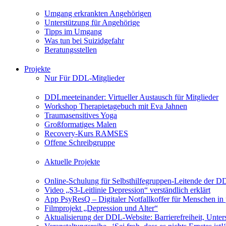
Umgang erkrankten Angehörigen
Unterstützung für Angehörige
Tipps im Umgang
Was tun bei Suizidgefahr
Beratungsstellen
Projekte
Nur Für DDL-Mitglieder
DDLmeeteinander: Virtueller Austausch für Mitglieder
Workshop Therapietagebuch mit Eva Jahnen
Traumasensitives Yoga
Großformatiges Malen
Recovery-Kurs RAMSES
Offene Schreibgruppe
Aktuelle Projekte
Online-Schulung für Selbsthilfegruppen-Leitende der 
Video „S3-Leitlinie Depression“ verständlich erklärt
App PsyResQ – Digitaler Notfallkoffer für Menschen in
Filmprojekt „Depression und Alter“
Aktualisierung der DDL-Website: Barrierefreiheit, Unters