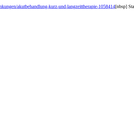
ankungen/akutbehandlung-kurz-und-langzeittherapie-1058414
[nbsp] St