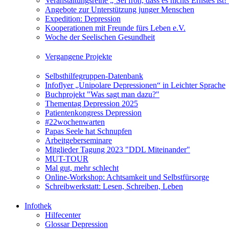
Veranstaltungsreihe „‘Sei froh, dass es nichts Ernstes is
Angebote zur Unterstützung junger Menschen
Expedition: Depression
Kooperationen mit Freunde fürs Leben e.V.
Woche der Seelischen Gesundheit
Vergangene Projekte
Selbsthilfegruppen-Datenbank
Infoflyer „Unipolare Depressionen“ in Leichter Sprache
Buchprojekt "Was sagt man dazu?"
Thementag Depression 2025
Patientenkongress Depression
#22wochenwarten
Papas Seele hat Schnupfen
Arbeitgeberseminare
Mitglieder Tagung 2023 "DDL Miteinander"
MUT-TOUR
Mal gut, mehr schlecht
Online-Workshop: Achtsamkeit und Selbstfürsorge
Schreibwerkstatt: Lesen, Schreiben, Leben
Infothek
Hilfecenter
Glossar Depression