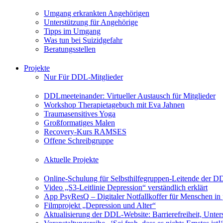
Umgang erkrankten Angehörigen
Unterstützung für Angehörige
Tipps im Umgang
Was tun bei Suizidgefahr
Beratungsstellen
Projekte
Nur Für DDL-Mitglieder
DDLmeeteinander: Virtueller Austausch für Mitglieder
Workshop Therapietagebuch mit Eva Jahnen
Traumasensitives Yoga
Großformatiges Malen
Recovery-Kurs RAMSES
Offene Schreibgruppe
Aktuelle Projekte
Online-Schulung für Selbsthilfegruppen-Leitende der 
Video „S3-Leitlinie Depression“ verständlich erklärt
App PsyResQ – Digitaler Notfallkoffer für Menschen in
Filmprojekt „Depression und Alter“
Aktualisierung der DDL-Website: Barrierefreiheit, Unters