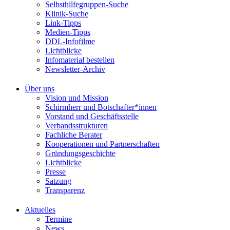
Selbsthilfegruppen-Suche
Klinik-Suche
Link-Tipps
Medien-Tipps
DDL-Infofilme
Lichtblicke
Infomaterial bestellen
Newsletter-Archiv
Über uns
Vision und Mission
Schirmherr und Botschafter*innen
Vorstand und Geschäftsstelle
Verbandsstrukturen
Fachliche Berater
Kooperationen und Partnerschaften
Gründungsgeschichte
Lichtblicke
Presse
Satzung
Transparenz
Aktuelles
Termine
News