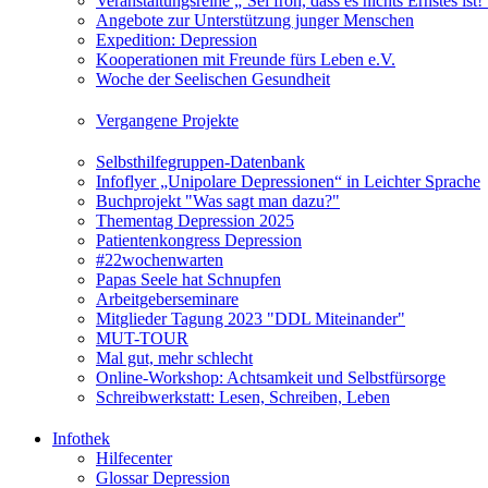
Veranstaltungsreihe „‘Sei froh, dass es nichts Ernstes is
Angebote zur Unterstützung junger Menschen
Expedition: Depression
Kooperationen mit Freunde fürs Leben e.V.
Woche der Seelischen Gesundheit
Vergangene Projekte
Selbsthilfegruppen-Datenbank
Infoflyer „Unipolare Depressionen“ in Leichter Sprache
Buchprojekt "Was sagt man dazu?"
Thementag Depression 2025
Patientenkongress Depression
#22wochenwarten
Papas Seele hat Schnupfen
Arbeitgeberseminare
Mitglieder Tagung 2023 "DDL Miteinander"
MUT-TOUR
Mal gut, mehr schlecht
Online-Workshop: Achtsamkeit und Selbstfürsorge
Schreibwerkstatt: Lesen, Schreiben, Leben
Infothek
Hilfecenter
Glossar Depression