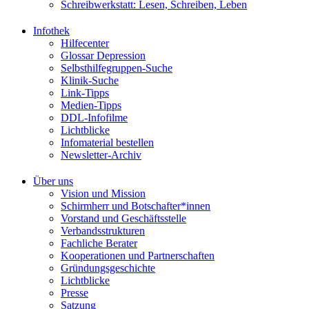
Schreibwerkstatt: Lesen, Schreiben, Leben
Infothek
Hilfecenter
Glossar Depression
Selbsthilfegruppen-Suche
Klinik-Suche
Link-Tipps
Medien-Tipps
DDL-Infofilme
Lichtblicke
Infomaterial bestellen
Newsletter-Archiv
Über uns
Vision und Mission
Schirmherr und Botschafter*innen
Vorstand und Geschäftsstelle
Verbandsstrukturen
Fachliche Berater
Kooperationen und Partnerschaften
Gründungsgeschichte
Lichtblicke
Presse
Satzung