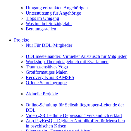
Umgang erkrankten Angehörigen
Unterstützung für Angehörige
Tipps im Umgang
Was tun bei Suizidgefahr
Beratungsstellen
Projekte
Nur Für DDL-Mitglieder
DDLmeeteinander: Virtueller Austausch für Mitglieder
Workshop Therapietagebuch mit Eva Jahnen
Traumasensitives Yoga
Großformatiges Malen
Recovery-Kurs RAMSES
Offene Schreibgruppe
Aktuelle Projekte
Online-Schulung für Selbsthilfegruppen-Leitende der
DDL
Video „S3-Leitlinie Depression“ verständlich erklärt
App PsyResQ – Digitaler Notfallkoffer für Menschen
in psychischen Krisen