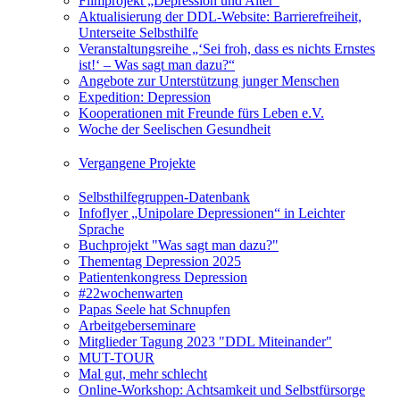
Filmprojekt „Depression und Alter“
Aktualisierung der DDL-Website: Barrierefreiheit,
Unterseite Selbsthilfe
Veranstaltungsreihe „‘Sei froh, dass es nichts Ernstes
ist!‘ – Was sagt man dazu?“
Angebote zur Unterstützung junger Menschen
Expedition: Depression
Kooperationen mit Freunde fürs Leben e.V.
Woche der Seelischen Gesundheit
Vergangene Projekte
Selbsthilfegruppen-Datenbank
Infoflyer „Unipolare Depressionen“ in Leichter
Sprache
Buchprojekt "Was sagt man dazu?"
Thementag Depression 2025
Patientenkongress Depression
#22wochenwarten
Papas Seele hat Schnupfen
Arbeitgeberseminare
Mitglieder Tagung 2023 "DDL Miteinander"
MUT-TOUR
Mal gut, mehr schlecht
Online-Workshop: Achtsamkeit und Selbstfürsorge