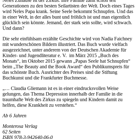
Neles Zuhause ist der Zirkus. Ihre Familie zählt schon seit
Generationen zu den besten Seilartisten der Welt. Doch eines Tages
wird Neles Papa krank. Seine Seele bekommt Schnupfen. Und das
in einer Welt, in der alles bunt und fröhlich ist und man eigentlich
glücklich sein könnte. Jemand, der stark sein sollte, wird schwach.
Und dann?
Die sehr einfühlsam erzählte Geschichte wird von Nadia Faichney
mit wunderschönen Bildern illustriert. Das Buch wurde vielfach
ausgezeichnet, unter anderem von der Deutschen Akademie für
Kinder- und Jugendliteratur e. V. im März 2015 „Buch des
Monats“, im Oktober 2015 gewann „Papas Seele hat Schnupfen“
beim „The Beauty and the Book Award“ den Publikumspreis für
das schönste Buch. Ausrichter des Preises sind die Stiftung
Buchkunst und die Frankfurter Buchmesse.
„… Claudia Gliemann ist es in einer eindrucksvollen Weise
gelungen, das Thema Depression innerhalb der Familie in die
traumhafte Welt des Zirkus zu spiegeln und Kindern damit zu
helfen, diese Krankheit zu verstehen.“
Ab 6 Jahren
Monterosa Verlag
62 Seiten
ISBN 978-3-942640-06-0