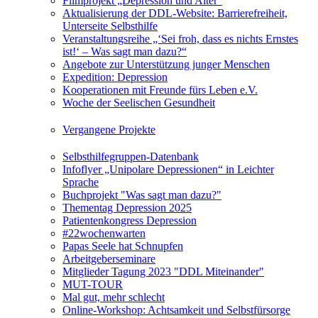
Filmprojekt „Depression und Alter“
Aktualisierung der DDL-Website: Barrierefreiheit,
Unterseite Selbsthilfe
Veranstaltungsreihe „‘Sei froh, dass es nichts Ernstes
ist!‘ – Was sagt man dazu?“
Angebote zur Unterstützung junger Menschen
Expedition: Depression
Kooperationen mit Freunde fürs Leben e.V.
Woche der Seelischen Gesundheit
Vergangene Projekte
Selbsthilfegruppen-Datenbank
Infoflyer „Unipolare Depressionen“ in Leichter
Sprache
Buchprojekt "Was sagt man dazu?"
Thementag Depression 2025
Patientenkongress Depression
#22wochenwarten
Papas Seele hat Schnupfen
Arbeitgeberseminare
Mitglieder Tagung 2023 "DDL Miteinander"
MUT-TOUR
Mal gut, mehr schlecht
Online-Workshop: Achtsamkeit und Selbstfürsorge