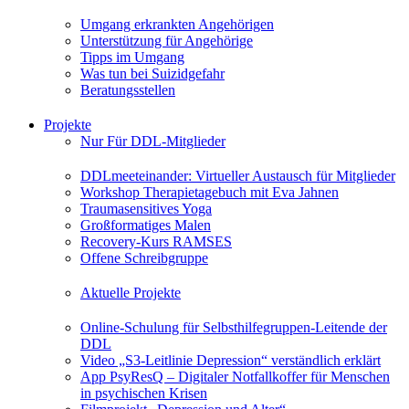
Umgang erkrankten Angehörigen
Unterstützung für Angehörige
Tipps im Umgang
Was tun bei Suizidgefahr
Beratungsstellen
Projekte
Nur Für DDL-Mitglieder
DDLmeeteinander: Virtueller Austausch für Mitglieder
Workshop Therapietagebuch mit Eva Jahnen
Traumasensitives Yoga
Großformatiges Malen
Recovery-Kurs RAMSES
Offene Schreibgruppe
Aktuelle Projekte
Online-Schulung für Selbsthilfegruppen-Leitende der
DDL
Video „S3-Leitlinie Depression“ verständlich erklärt
App PsyResQ – Digitaler Notfallkoffer für Menschen
in psychischen Krisen