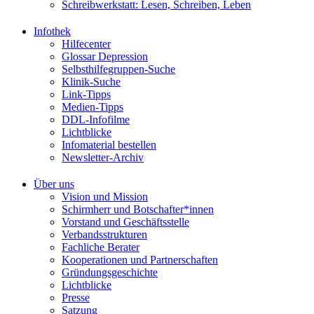
Schreibwerkstatt: Lesen, Schreiben, Leben
Infothek
Hilfecenter
Glossar Depression
Selbsthilfegruppen-Suche
Klinik-Suche
Link-Tipps
Medien-Tipps
DDL-Infofilme
Lichtblicke
Infomaterial bestellen
Newsletter-Archiv
Über uns
Vision und Mission
Schirmherr und Botschafter*innen
Vorstand und Geschäftsstelle
Verbandsstrukturen
Fachliche Berater
Kooperationen und Partnerschaften
Gründungsgeschichte
Lichtblicke
Presse
Satzung