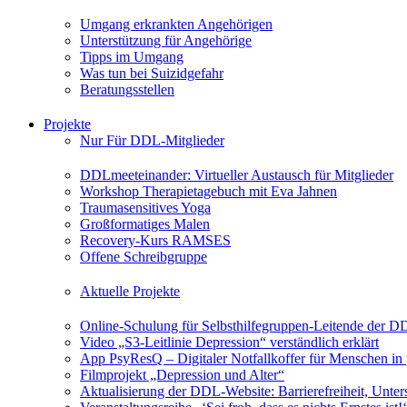
Umgang erkrankten Angehörigen
Unterstützung für Angehörige
Tipps im Umgang
Was tun bei Suizidgefahr
Beratungsstellen
Projekte
Nur Für DDL-Mitglieder
DDLmeeteinander: Virtueller Austausch für Mitglieder
Workshop Therapietagebuch mit Eva Jahnen
Traumasensitives Yoga
Großformatiges Malen
Recovery-Kurs RAMSES
Offene Schreibgruppe
Aktuelle Projekte
Online-Schulung für Selbsthilfegruppen-Leitende der 
Video „S3-Leitlinie Depression“ verständlich erklärt
App PsyResQ – Digitaler Notfallkoffer für Menschen in
Filmprojekt „Depression und Alter“
Aktualisierung der DDL-Website: Barrierefreiheit, Unters