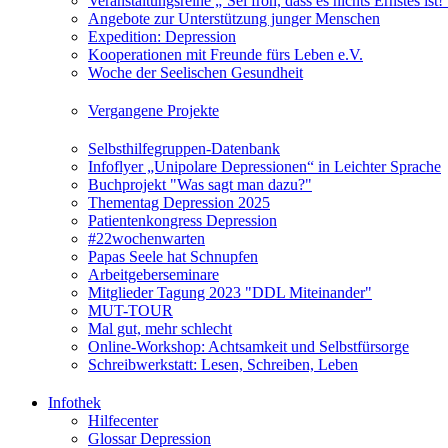
Veranstaltungsreihe „‘Sei froh, dass es nichts Ernstes is
Angebote zur Unterstützung junger Menschen
Expedition: Depression
Kooperationen mit Freunde fürs Leben e.V.
Woche der Seelischen Gesundheit
Vergangene Projekte
Selbsthilfegruppen-Datenbank
Infoflyer „Unipolare Depressionen“ in Leichter Sprache
Buchprojekt "Was sagt man dazu?"
Thementag Depression 2025
Patientenkongress Depression
#22wochenwarten
Papas Seele hat Schnupfen
Arbeitgeberseminare
Mitglieder Tagung 2023 "DDL Miteinander"
MUT-TOUR
Mal gut, mehr schlecht
Online-Workshop: Achtsamkeit und Selbstfürsorge
Schreibwerkstatt: Lesen, Schreiben, Leben
Infothek
Hilfecenter
Glossar Depression