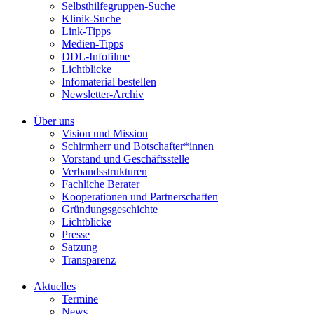
Selbsthilfegruppen-Suche
Klinik-Suche
Link-Tipps
Medien-Tipps
DDL-Infofilme
Lichtblicke
Infomaterial bestellen
Newsletter-Archiv
Über uns
Vision und Mission
Schirmherr und Botschafter*innen
Vorstand und Geschäftsstelle
Verbandsstrukturen
Fachliche Berater
Kooperationen und Partnerschaften
Gründungsgeschichte
Lichtblicke
Presse
Satzung
Transparenz
Aktuelles
Termine
News