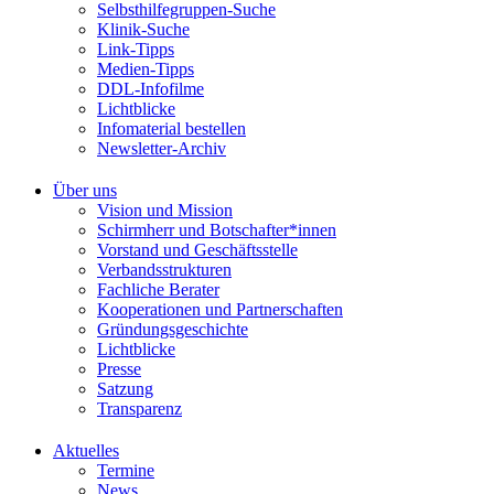
Selbsthilfegruppen-Suche
Klinik-Suche
Link-Tipps
Medien-Tipps
DDL-Infofilme
Lichtblicke
Infomaterial bestellen
Newsletter-Archiv
Über uns
Vision und Mission
Schirmherr und Botschafter*innen
Vorstand und Geschäftsstelle
Verbandsstrukturen
Fachliche Berater
Kooperationen und Partnerschaften
Gründungsgeschichte
Lichtblicke
Presse
Satzung
Transparenz
Aktuelles
Termine
News