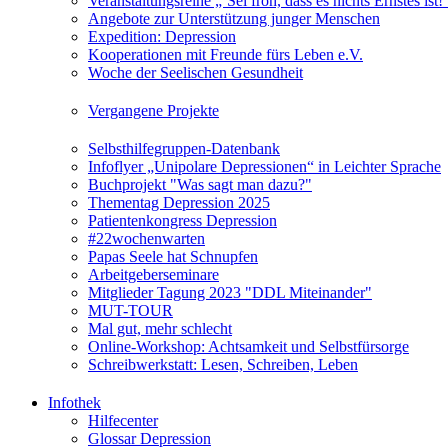
Veranstaltungsreihe „‘Sei froh, dass es nichts Ernstes is
Angebote zur Unterstützung junger Menschen
Expedition: Depression
Kooperationen mit Freunde fürs Leben e.V.
Woche der Seelischen Gesundheit
Vergangene Projekte
Selbsthilfegruppen-Datenbank
Infoflyer „Unipolare Depressionen“ in Leichter Sprache
Buchprojekt "Was sagt man dazu?"
Thementag Depression 2025
Patientenkongress Depression
#22wochenwarten
Papas Seele hat Schnupfen
Arbeitgeberseminare
Mitglieder Tagung 2023 "DDL Miteinander"
MUT-TOUR
Mal gut, mehr schlecht
Online-Workshop: Achtsamkeit und Selbstfürsorge
Schreibwerkstatt: Lesen, Schreiben, Leben
Infothek
Hilfecenter
Glossar Depression