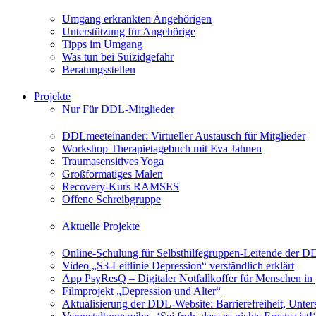
Umgang erkrankten Angehörigen
Unterstützung für Angehörige
Tipps im Umgang
Was tun bei Suizidgefahr
Beratungsstellen
Projekte
Nur Für DDL-Mitglieder
DDLmeeteinander: Virtueller Austausch für Mitglieder
Workshop Therapietagebuch mit Eva Jahnen
Traumasensitives Yoga
Großformatiges Malen
Recovery-Kurs RAMSES
Offene Schreibgruppe
Aktuelle Projekte
Online-Schulung für Selbsthilfegruppen-Leitende der 
Video „S3-Leitlinie Depression“ verständlich erklärt
App PsyResQ – Digitaler Notfallkoffer für Menschen in
Filmprojekt „Depression und Alter“
Aktualisierung der DDL-Website: Barrierefreiheit, Unters