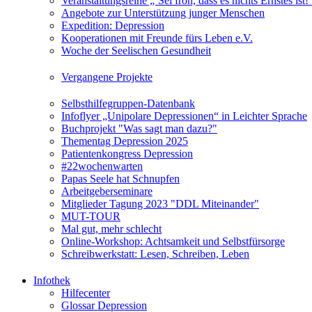
Veranstaltungsreihe „‘Sei froh, dass es nichts Ernstes is
Angebote zur Unterstützung junger Menschen
Expedition: Depression
Kooperationen mit Freunde fürs Leben e.V.
Woche der Seelischen Gesundheit
Vergangene Projekte
Selbsthilfegruppen-Datenbank
Infoflyer „Unipolare Depressionen“ in Leichter Sprache
Buchprojekt "Was sagt man dazu?"
Thementag Depression 2025
Patientenkongress Depression
#22wochenwarten
Papas Seele hat Schnupfen
Arbeitgeberseminare
Mitglieder Tagung 2023 "DDL Miteinander"
MUT-TOUR
Mal gut, mehr schlecht
Online-Workshop: Achtsamkeit und Selbstfürsorge
Schreibwerkstatt: Lesen, Schreiben, Leben
Infothek
Hilfecenter
Glossar Depression