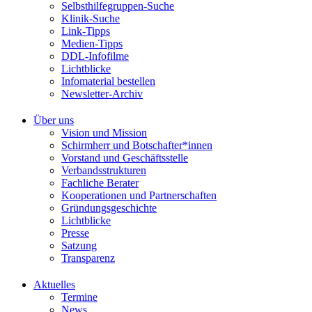
Selbsthilfegruppen-Suche
Klinik-Suche
Link-Tipps
Medien-Tipps
DDL-Infofilme
Lichtblicke
Infomaterial bestellen
Newsletter-Archiv
Über uns
Vision und Mission
Schirmherr und Botschafter*innen
Vorstand und Geschäftsstelle
Verbandsstrukturen
Fachliche Berater
Kooperationen und Partnerschaften
Gründungsgeschichte
Lichtblicke
Presse
Satzung
Transparenz
Aktuelles
Termine
News