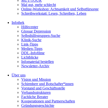
MUT-TOUR
Mal gut, mehr schlecht
Online-Workshop: Achtsamkeit und Selbstfürsorge
Schreibwerkstatt: Lesen, Schreiben, Leben
Infothek
Hilfecenter
Glossar Depression
Selbsthilfegruppen-Suche
Klinik-Suche
Link-Tipps
Medien-Tipps
DDL-Infofilme
Lichtblicke
Infomaterial bestellen
Newsletter-Archiv
Über uns
Vision und Mission
Schirmherr und Botschafter*innen
Vorstand und Geschäftsstelle
Verbandsstrukturen
Fachliche Berater
Kooperationen und Partnerschaften
Gründungsgeschichte