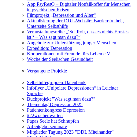
App PsyResQ – Digitaler Notfallkoffer für Menschen
in psychischen Krisen
Filmprojekt „Depression und Alter“
Aktualisierung der DDL-Website: Barrierefreiheit,
Unterseite Selbsthilfe
Veranstaltungsreihe „‘Sei froh, dass es nichts Ernstes
ist!‘ – Was sagt man dazu?“
Angebote zur Unterstützung junger Menschen
Expedition: Depression
Kooperationen mit Freunde fürs Leben e.V.
Woche der Seelischen Gesundheit
Vergangene Projekte
Selbsthilfegruppen-Datenbank
Infoflyer „Unipolare Depressionen“ in Leichter
Sprache
Buchprojekt "Was sagt man dazu?"
Thementag Depression 2025
Patientenkongress Depression
#22wochenwarten
Papas Seele hat Schnupfen
Arbeitgeberseminare
Mitglieder Tagung 2023 "DDL Miteinander"