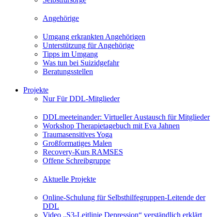
Angehörige
Umgang erkrankten Angehörigen
Unterstützung für Angehörige
Tipps im Umgang
Was tun bei Suizidgefahr
Beratungsstellen
Projekte
Nur Für DDL-Mitglieder
DDLmeeteinander: Virtueller Austausch für Mitglieder
Workshop Therapietagebuch mit Eva Jahnen
Traumasensitives Yoga
Großformatiges Malen
Recovery-Kurs RAMSES
Offene Schreibgruppe
Aktuelle Projekte
Online-Schulung für Selbsthilfegruppen-Leitende der
DDL
Video „S3-Leitlinie Depression“ verständlich erklärt