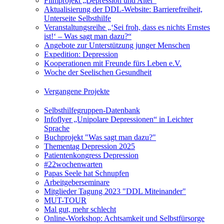
Filmprojekt „Depression und Alter“
Aktualisierung der DDL-Website: Barrierefreiheit,
Unterseite Selbsthilfe
Veranstaltungsreihe „‘Sei froh, dass es nichts Ernstes
ist!‘ – Was sagt man dazu?“
Angebote zur Unterstützung junger Menschen
Expedition: Depression
Kooperationen mit Freunde fürs Leben e.V.
Woche der Seelischen Gesundheit
Vergangene Projekte
Selbsthilfegruppen-Datenbank
Infoflyer „Unipolare Depressionen“ in Leichter
Sprache
Buchprojekt "Was sagt man dazu?"
Thementag Depression 2025
Patientenkongress Depression
#22wochenwarten
Papas Seele hat Schnupfen
Arbeitgeberseminare
Mitglieder Tagung 2023 "DDL Miteinander"
MUT-TOUR
Mal gut, mehr schlecht
Online-Workshop: Achtsamkeit und Selbstfürsorge