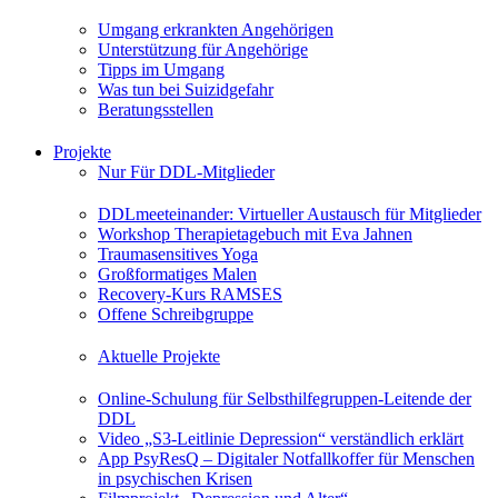
Umgang erkrankten Angehörigen
Unterstützung für Angehörige
Tipps im Umgang
Was tun bei Suizidgefahr
Beratungsstellen
Projekte
Nur Für DDL-Mitglieder
DDLmeeteinander: Virtueller Austausch für Mitglieder
Workshop Therapietagebuch mit Eva Jahnen
Traumasensitives Yoga
Großformatiges Malen
Recovery-Kurs RAMSES
Offene Schreibgruppe
Aktuelle Projekte
Online-Schulung für Selbsthilfegruppen-Leitende der
DDL
Video „S3-Leitlinie Depression“ verständlich erklärt
App PsyResQ – Digitaler Notfallkoffer für Menschen
in psychischen Krisen