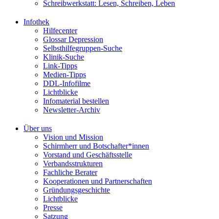
Schreibwerkstatt: Lesen, Schreiben, Leben
Infothek
Hilfecenter
Glossar Depression
Selbsthilfegruppen-Suche
Klinik-Suche
Link-Tipps
Medien-Tipps
DDL-Infofilme
Lichtblicke
Infomaterial bestellen
Newsletter-Archiv
Über uns
Vision und Mission
Schirmherr und Botschafter*innen
Vorstand und Geschäftsstelle
Verbandsstrukturen
Fachliche Berater
Kooperationen und Partnerschaften
Gründungsgeschichte
Lichtblicke
Presse
Satzung