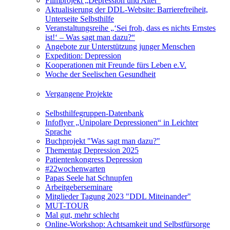
Filmprojekt „Depression und Alter“
Aktualisierung der DDL-Website: Barrierefreiheit,
Unterseite Selbsthilfe
Veranstaltungsreihe „‘Sei froh, dass es nichts Ernstes
ist!‘ – Was sagt man dazu?“
Angebote zur Unterstützung junger Menschen
Expedition: Depression
Kooperationen mit Freunde fürs Leben e.V.
Woche der Seelischen Gesundheit
Vergangene Projekte
Selbsthilfegruppen-Datenbank
Infoflyer „Unipolare Depressionen“ in Leichter
Sprache
Buchprojekt "Was sagt man dazu?"
Thementag Depression 2025
Patientenkongress Depression
#22wochenwarten
Papas Seele hat Schnupfen
Arbeitgeberseminare
Mitglieder Tagung 2023 "DDL Miteinander"
MUT-TOUR
Mal gut, mehr schlecht
Online-Workshop: Achtsamkeit und Selbstfürsorge