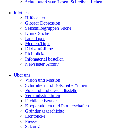
Schreibwerkstatt: Lesen, Schreiben, Leben
Infothek
Hilfecenter
Glossar Depression
Selbsthilfegruppen-Suche
Klinik-Suche
Link-Tipps
Medien-Tipps
DDL-Infofilme
Lichtblicke
Infomaterial bestellen
Newsletter-Archiv
Über uns
Vision und Mission
Schirmherr und Botschafter*innen
Vorstand und Geschäftsstelle
Verbandsstrukturen
Fachliche Berater
Kooperationen und Partnerschaften
Gründungsgeschichte
Lichtblicke
Presse
Satzung