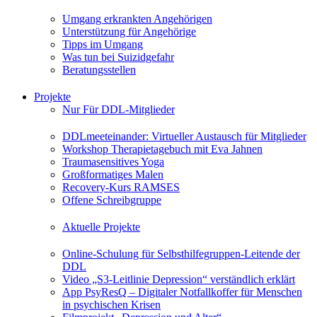
Umgang erkrankten Angehörigen
Unterstützung für Angehörige
Tipps im Umgang
Was tun bei Suizidgefahr
Beratungsstellen
Projekte
Nur Für DDL-Mitglieder
DDLmeeteinander: Virtueller Austausch für Mitglieder
Workshop Therapietagebuch mit Eva Jahnen
Traumasensitives Yoga
Großformatiges Malen
Recovery-Kurs RAMSES
Offene Schreibgruppe
Aktuelle Projekte
Online-Schulung für Selbsthilfegruppen-Leitende der
DDL
Video „S3-Leitlinie Depression“ verständlich erklärt
App PsyResQ – Digitaler Notfallkoffer für Menschen
in psychischen Krisen