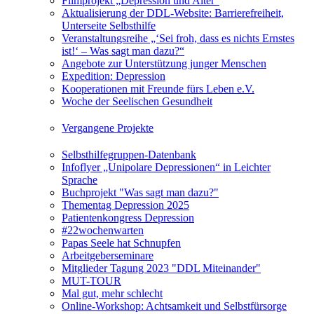
Filmprojekt „Depression und Alter“
Aktualisierung der DDL-Website: Barrierefreiheit,
Unterseite Selbsthilfe
Veranstaltungsreihe „‘Sei froh, dass es nichts Ernstes
ist!‘ – Was sagt man dazu?“
Angebote zur Unterstützung junger Menschen
Expedition: Depression
Kooperationen mit Freunde fürs Leben e.V.
Woche der Seelischen Gesundheit
Vergangene Projekte
Selbsthilfegruppen-Datenbank
Infoflyer „Unipolare Depressionen“ in Leichter
Sprache
Buchprojekt "Was sagt man dazu?"
Thementag Depression 2025
Patientenkongress Depression
#22wochenwarten
Papas Seele hat Schnupfen
Arbeitgeberseminare
Mitglieder Tagung 2023 "DDL Miteinander"
MUT-TOUR
Mal gut, mehr schlecht
Online-Workshop: Achtsamkeit und Selbstfürsorge