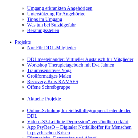
Umgang erkrankten Angehörigen
Unterstützung für Angehörige
Tipps im Umgang
Was tun bei Suizidgefahr
Beratungsstellen
Projekte
Nur Für DDL-Mitglieder
DDLmeeteinander: Virtueller Austausch für Mitglieder
Workshop Therapietagebuch mit Eva Jahnen
Traumasensitives Yoga
Großformatiges Malen
Recovery-Kurs RAMSES
Offene Schreibgruppe
Aktuelle Projekte
Online-Schulung für Selbsthilfegruppen-Leitende der
DDL
Video „S3-Leitlinie Depression“ verständlich erklärt
App PsyResQ – Digitaler Notfallkoffer für Menschen
in psychischen Krisen