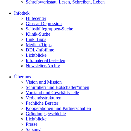
Schreibwerkstatt: Lesen, Schreiben, Leben
Infothek
Hilfecenter
Glossar Depression
Selbsthilfegruppen-Suche
Klinik-Suche
Link-Tipps
Medien-Tipps
DDL-Infofilme
Lichtblicke
Infomaterial bestellen
Newsletter-Archiv
Über uns
Vision und Mission
Schirmherr und Botschafter*innen
Vorstand und Geschäftsstelle
Verbandsstrukturen
Fachliche Berater
Kooperationen und Partnerschaften
Gründungsgeschichte
Lichtblicke
Presse
Satzung