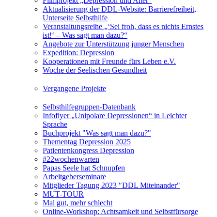
Filmprojekt „Depression und Alter“
Aktualisierung der DDL-Website: Barrierefreiheit,
Unterseite Selbsthilfe
Veranstaltungsreihe „‘Sei froh, dass es nichts Ernstes
ist!‘ – Was sagt man dazu?“
Angebote zur Unterstützung junger Menschen
Expedition: Depression
Kooperationen mit Freunde fürs Leben e.V.
Woche der Seelischen Gesundheit
Vergangene Projekte
Selbsthilfegruppen-Datenbank
Infoflyer „Unipolare Depressionen“ in Leichter
Sprache
Buchprojekt "Was sagt man dazu?"
Thementag Depression 2025
Patientenkongress Depression
#22wochenwarten
Papas Seele hat Schnupfen
Arbeitgeberseminare
Mitglieder Tagung 2023 "DDL Miteinander"
MUT-TOUR
Mal gut, mehr schlecht
Online-Workshop: Achtsamkeit und Selbstfürsorge