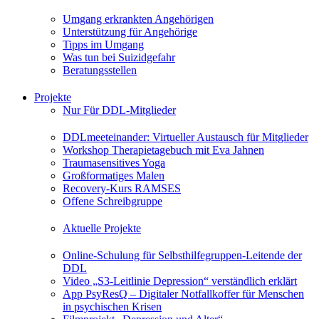
Umgang erkrankten Angehörigen
Unterstützung für Angehörige
Tipps im Umgang
Was tun bei Suizidgefahr
Beratungsstellen
Projekte
Nur Für DDL-Mitglieder
DDLmeeteinander: Virtueller Austausch für Mitglieder
Workshop Therapietagebuch mit Eva Jahnen
Traumasensitives Yoga
Großformatiges Malen
Recovery-Kurs RAMSES
Offene Schreibgruppe
Aktuelle Projekte
Online-Schulung für Selbsthilfegruppen-Leitende der
DDL
Video „S3-Leitlinie Depression“ verständlich erklärt
App PsyResQ – Digitaler Notfallkoffer für Menschen
in psychischen Krisen