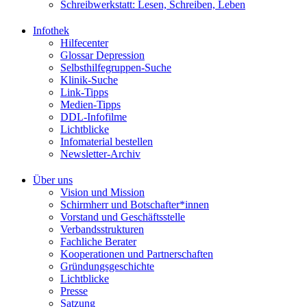
Schreibwerkstatt: Lesen, Schreiben, Leben
Infothek
Hilfecenter
Glossar Depression
Selbsthilfegruppen-Suche
Klinik-Suche
Link-Tipps
Medien-Tipps
DDL-Infofilme
Lichtblicke
Infomaterial bestellen
Newsletter-Archiv
Über uns
Vision und Mission
Schirmherr und Botschafter*innen
Vorstand und Geschäftsstelle
Verbandsstrukturen
Fachliche Berater
Kooperationen und Partnerschaften
Gründungsgeschichte
Lichtblicke
Presse
Satzung