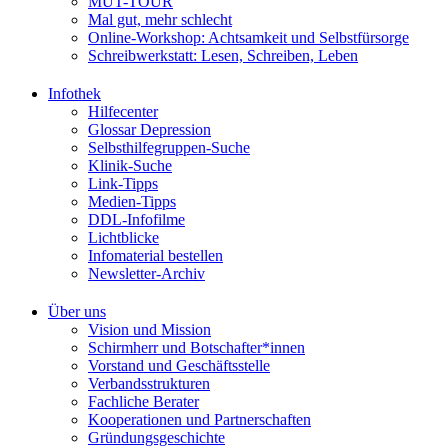
MUT-TOUR
Mal gut, mehr schlecht
Online-Workshop: Achtsamkeit und Selbstfürsorge
Schreibwerkstatt: Lesen, Schreiben, Leben
Infothek
Hilfecenter
Glossar Depression
Selbsthilfegruppen-Suche
Klinik-Suche
Link-Tipps
Medien-Tipps
DDL-Infofilme
Lichtblicke
Infomaterial bestellen
Newsletter-Archiv
Über uns
Vision und Mission
Schirmherr und Botschafter*innen
Vorstand und Geschäftsstelle
Verbandsstrukturen
Fachliche Berater
Kooperationen und Partnerschaften
Gründungsgeschichte