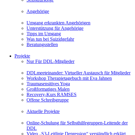
Angehörige
Umgang erkrankten Angehörigen
Unterstützung für Angehörige
Tipps im Umgang
Was tun bei Suizidgefahr
Beratungsstellen
Projekte
Nur Für DDL-Mitglieder
DDLmeeteinander: Virtueller Austausch für Mitglieder
Workshop Therapietagebuch mit Eva Jahnen
Traumasensitives Yoga
Großformatiges Malen
Recovery-Kurs RAMSES
Offene Schreibgruppe
Aktuelle Projekte
Online-Schulung für Selbsthilfegruppen-Leitende der
DDL
Video „S3-Leitlinie Depression“ verständlich erklärt