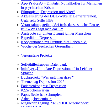
App PsyResQ – Digitaler Notfallkoffer für Menschen
in psychischen Krisen
Filmprojekt „Depression und Alter“
Aktualisierung der DDL-Website: Barrierefreiheit,
Unterseite Selbsthilfe
Veranstaltungsreihe „‘Sei froh, dass es nichts Ernstes
ist!‘ – Was sagt man dazu?“
Angebote zur Unterstützung junger Menschen
Expedition: Depression
Kooperationen mit Freunde fürs Leben e.V.
Woche der Seelischen Gesundheit
Vergangene Projekte
Selbsthilfegruppen-Datenbank
Infoflyer „Unipolare Depressionen“ in Leichter
Sprache
Buchprojekt "Was sagt man dazu?"
Thementag Depression 2025
Patientenkongress Depression
#22wochenwarten
Papas Seele hat Schnupfen
Arbeitgeberseminare
Mitglieder Tagung 2023 "DDL Miteinander"