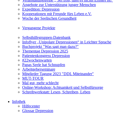
Veranstaltungsreihe „‘Sei froh, dass es nichts Ernstes is
Angebote zur Unterstützung junger Menschen
Expedition: Depression
Kooperationen mit Freunde fürs Leben e.V.
Woche der Seelischen Gesundheit
Vergangene Projekte
Selbsthilfegruppen-Datenbank
Infoflyer „Unipolare Depressionen“ in Leichter Sprache
Buchprojekt "Was sagt man dazu?"
Thementag Depression 2025
Patientenkongress Depression
#22wochenwarten
Papas Seele hat Schnupfen
Arbeitgeberseminare
Mitglieder Tagung 2023 "DDL Miteinander"
MUT-TOUR
Mal gut, mehr schlecht
Online-Workshop: Achtsamkeit und Selbstfürsorge
Schreibwerkstatt: Lesen, Schreiben, Leben
Infothek
Hilfecenter
Glossar Depression