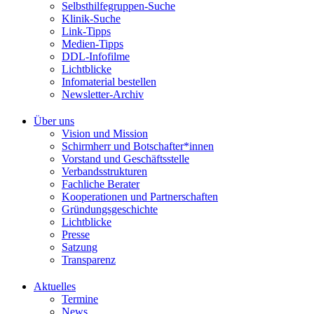
Selbsthilfegruppen-Suche
Klinik-Suche
Link-Tipps
Medien-Tipps
DDL-Infofilme
Lichtblicke
Infomaterial bestellen
Newsletter-Archiv
Über uns
Vision und Mission
Schirmherr und Botschafter*innen
Vorstand und Geschäftsstelle
Verbandsstrukturen
Fachliche Berater
Kooperationen und Partnerschaften
Gründungsgeschichte
Lichtblicke
Presse
Satzung
Transparenz
Aktuelles
Termine
News