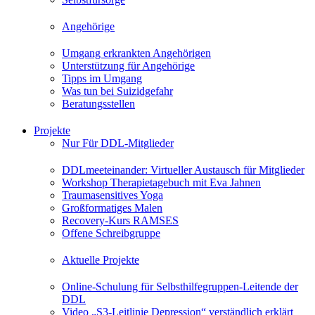
Angehörige
Umgang erkrankten Angehörigen
Unterstützung für Angehörige
Tipps im Umgang
Was tun bei Suizidgefahr
Beratungsstellen
Projekte
Nur Für DDL-Mitglieder
DDLmeeteinander: Virtueller Austausch für Mitglieder
Workshop Therapietagebuch mit Eva Jahnen
Traumasensitives Yoga
Großformatiges Malen
Recovery-Kurs RAMSES
Offene Schreibgruppe
Aktuelle Projekte
Online-Schulung für Selbsthilfegruppen-Leitende der
DDL
Video „S3-Leitlinie Depression“ verständlich erklärt