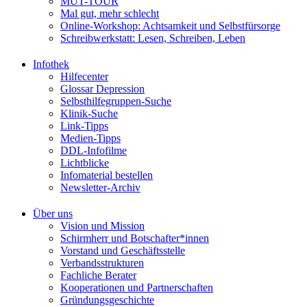
MUT-TOUR
Mal gut, mehr schlecht
Online-Workshop: Achtsamkeit und Selbstfürsorge
Schreibwerkstatt: Lesen, Schreiben, Leben
Infothek
Hilfecenter
Glossar Depression
Selbsthilfegruppen-Suche
Klinik-Suche
Link-Tipps
Medien-Tipps
DDL-Infofilme
Lichtblicke
Infomaterial bestellen
Newsletter-Archiv
Über uns
Vision und Mission
Schirmherr und Botschafter*innen
Vorstand und Geschäftsstelle
Verbandsstrukturen
Fachliche Berater
Kooperationen und Partnerschaften
Gründungsgeschichte