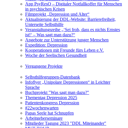
App PsyResQ – Digitaler Notfallkoffer für Menschen
in psychischen Krisen
Filmprojekt „Depression und Alter“
Aktualisierung der DDL-Website: Barrierefreiheit,
Unterseite Selbsthilfe
Veranstaltungsreihe „‘Sei froh, dass es nichts Ernstes
ist!‘ – Was sagt man dazu?“
Angebote zur Unterstützung junger Menschen
Expedition: Depression
Kooperationen mit Freunde fürs Leben e.V.
Woche der Seelischen Gesundheit
Vergangene Projekte
Selbsthilfegruppen-Datenbank
Infoflyer „Unipolare Depressionen“ in Leichter
Sprache
Buchprojekt "Was sagt man dazu?"
Thementag Depression 2025
Patientenkongress Depression
#22wochenwarten
Papas Seele hat Schnupfen
Arbeitgeberseminare
Mitglieder Tagung 2023 "DDL Miteinander"