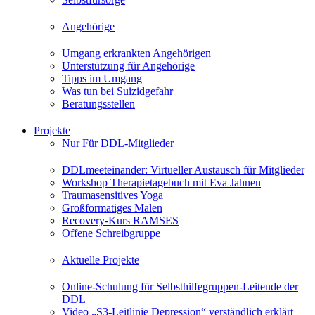
Angehörige
Umgang erkrankten Angehörigen
Unterstützung für Angehörige
Tipps im Umgang
Was tun bei Suizidgefahr
Beratungsstellen
Projekte
Nur Für DDL-Mitglieder
DDLmeeteinander: Virtueller Austausch für Mitglieder
Workshop Therapietagebuch mit Eva Jahnen
Traumasensitives Yoga
Großformatiges Malen
Recovery-Kurs RAMSES
Offene Schreibgruppe
Aktuelle Projekte
Online-Schulung für Selbsthilfegruppen-Leitende der
DDL
Video „S3-Leitlinie Depression“ verständlich erklärt