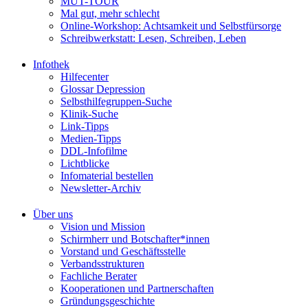
MUT-TOUR
Mal gut, mehr schlecht
Online-Workshop: Achtsamkeit und Selbstfürsorge
Schreibwerkstatt: Lesen, Schreiben, Leben
Infothek
Hilfecenter
Glossar Depression
Selbsthilfegruppen-Suche
Klinik-Suche
Link-Tipps
Medien-Tipps
DDL-Infofilme
Lichtblicke
Infomaterial bestellen
Newsletter-Archiv
Über uns
Vision und Mission
Schirmherr und Botschafter*innen
Vorstand und Geschäftsstelle
Verbandsstrukturen
Fachliche Berater
Kooperationen und Partnerschaften
Gründungsgeschichte