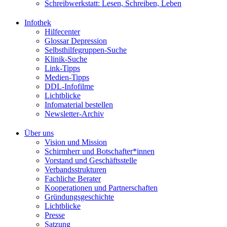
Schreibwerkstatt: Lesen, Schreiben, Leben
Infothek
Hilfecenter
Glossar Depression
Selbsthilfegruppen-Suche
Klinik-Suche
Link-Tipps
Medien-Tipps
DDL-Infofilme
Lichtblicke
Infomaterial bestellen
Newsletter-Archiv
Über uns
Vision und Mission
Schirmherr und Botschafter*innen
Vorstand und Geschäftsstelle
Verbandsstrukturen
Fachliche Berater
Kooperationen und Partnerschaften
Gründungsgeschichte
Lichtblicke
Presse
Satzung