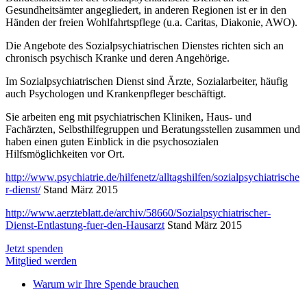
Gesundheitsämter angegliedert, in anderen Regionen ist er in den
Händen der freien Wohlfahrtspflege (u.a. Caritas, Diakonie, AWO).
Die Angebote des Sozialpsychiatrischen Dienstes richten sich an
chronisch psychisch Kranke und deren Angehörige.
Im Sozialpsychiatrischen Dienst sind Ärzte, Sozialarbeiter, häufig
auch Psychologen und Krankenpfleger beschäftigt.
Sie arbeiten eng mit psychiatrischen Kliniken, Haus- und
Fachärzten, Selbsthilfegruppen und Beratungsstellen zusammen und
haben einen guten Einblick in die psychosozialen
Hilfsmöglichkeiten vor Ort.
http://www.psychiatrie.de/hilfenetz/alltagshilfen/sozialpsychiatrische
r-dienst/
Stand März 2015
http://www.aerzteblatt.de/archiv/58660/Sozialpsychiatrischer-
Dienst-Entlastung-fuer-den-Hausarzt
Stand März 2015
Jetzt spenden
Mitglied werden
Warum wir Ihre Spende brauchen