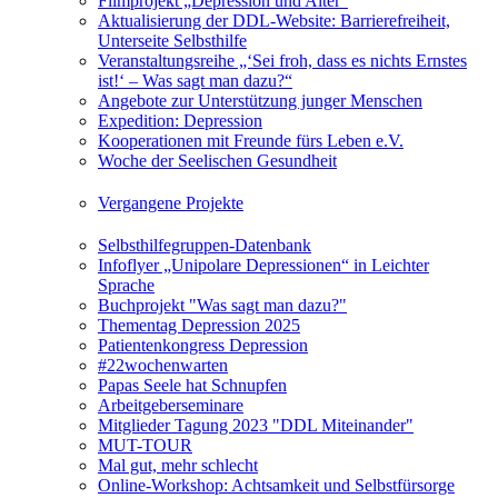
Filmprojekt „Depression und Alter“
Aktualisierung der DDL-Website: Barrierefreiheit,
Unterseite Selbsthilfe
Veranstaltungsreihe „‘Sei froh, dass es nichts Ernstes
ist!‘ – Was sagt man dazu?“
Angebote zur Unterstützung junger Menschen
Expedition: Depression
Kooperationen mit Freunde fürs Leben e.V.
Woche der Seelischen Gesundheit
Vergangene Projekte
Selbsthilfegruppen-Datenbank
Infoflyer „Unipolare Depressionen“ in Leichter
Sprache
Buchprojekt "Was sagt man dazu?"
Thementag Depression 2025
Patientenkongress Depression
#22wochenwarten
Papas Seele hat Schnupfen
Arbeitgeberseminare
Mitglieder Tagung 2023 "DDL Miteinander"
MUT-TOUR
Mal gut, mehr schlecht
Online-Workshop: Achtsamkeit und Selbstfürsorge