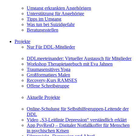
Umgang erkrankten Angehörigen
Unterstützung für Angehörige
Tipps im Umgang
Was tun bei Suizidgefahr
Beratungsstellen
Projekte
Nur Für DDL-Mitglieder
DDLmeeteinander: Virtueller Austausch für Mitglieder
Workshop Therapietagebuch mit Eva Jahnen
Traumasensitives Yoga
Großformatiges Malen
Recovery-Kurs RAMSES
Offene Schreibgruppe
Aktuelle Projekte
Online-Schulung für Selbsthilfegruppen-Leitende der
DDL
Video „S3-Leitlinie Depression“ verständlich erklärt
App PsyResQ – Digitaler Notfallkoffer für Menschen
in psychischen Krisen