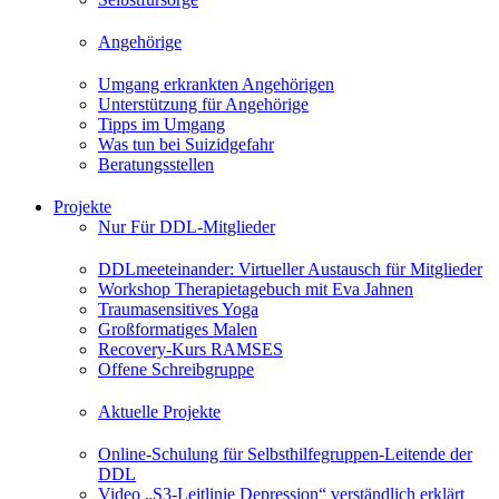
Angehörige
Umgang erkrankten Angehörigen
Unterstützung für Angehörige
Tipps im Umgang
Was tun bei Suizidgefahr
Beratungsstellen
Projekte
Nur Für DDL-Mitglieder
DDLmeeteinander: Virtueller Austausch für Mitglieder
Workshop Therapietagebuch mit Eva Jahnen
Traumasensitives Yoga
Großformatiges Malen
Recovery-Kurs RAMSES
Offene Schreibgruppe
Aktuelle Projekte
Online-Schulung für Selbsthilfegruppen-Leitende der
DDL
Video „S3-Leitlinie Depression“ verständlich erklärt