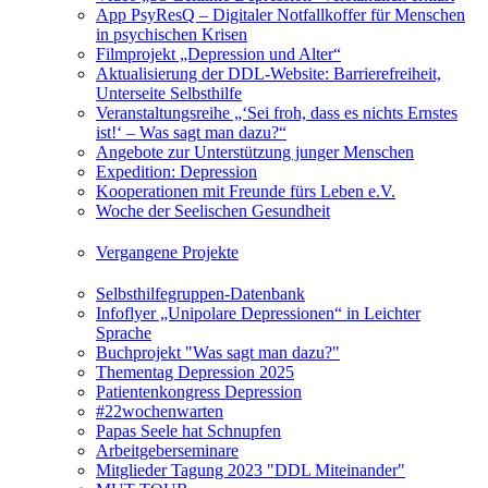
App PsyResQ – Digitaler Notfallkoffer für Menschen
in psychischen Krisen
Filmprojekt „Depression und Alter“
Aktualisierung der DDL-Website: Barrierefreiheit,
Unterseite Selbsthilfe
Veranstaltungsreihe „‘Sei froh, dass es nichts Ernstes
ist!‘ – Was sagt man dazu?“
Angebote zur Unterstützung junger Menschen
Expedition: Depression
Kooperationen mit Freunde fürs Leben e.V.
Woche der Seelischen Gesundheit
Vergangene Projekte
Selbsthilfegruppen-Datenbank
Infoflyer „Unipolare Depressionen“ in Leichter
Sprache
Buchprojekt "Was sagt man dazu?"
Thementag Depression 2025
Patientenkongress Depression
#22wochenwarten
Papas Seele hat Schnupfen
Arbeitgeberseminare
Mitglieder Tagung 2023 "DDL Miteinander"