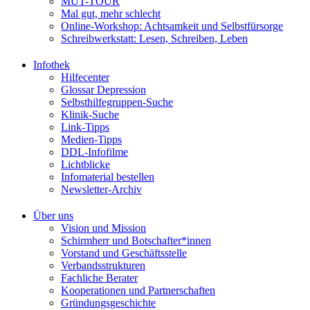
MUT-TOUR
Mal gut, mehr schlecht
Online-Workshop: Achtsamkeit und Selbstfürsorge
Schreibwerkstatt: Lesen, Schreiben, Leben
Infothek
Hilfecenter
Glossar Depression
Selbsthilfegruppen-Suche
Klinik-Suche
Link-Tipps
Medien-Tipps
DDL-Infofilme
Lichtblicke
Infomaterial bestellen
Newsletter-Archiv
Über uns
Vision und Mission
Schirmherr und Botschafter*innen
Vorstand und Geschäftsstelle
Verbandsstrukturen
Fachliche Berater
Kooperationen und Partnerschaften
Gründungsgeschichte