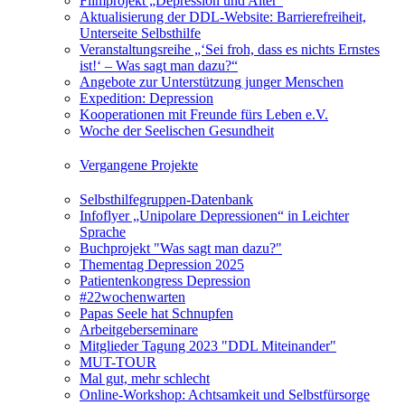
Filmprojekt „Depression und Alter“
Aktualisierung der DDL-Website: Barrierefreiheit,
Unterseite Selbsthilfe
Veranstaltungsreihe „‘Sei froh, dass es nichts Ernstes
ist!‘ – Was sagt man dazu?“
Angebote zur Unterstützung junger Menschen
Expedition: Depression
Kooperationen mit Freunde fürs Leben e.V.
Woche der Seelischen Gesundheit
Vergangene Projekte
Selbsthilfegruppen-Datenbank
Infoflyer „Unipolare Depressionen“ in Leichter
Sprache
Buchprojekt "Was sagt man dazu?"
Thementag Depression 2025
Patientenkongress Depression
#22wochenwarten
Papas Seele hat Schnupfen
Arbeitgeberseminare
Mitglieder Tagung 2023 "DDL Miteinander"
MUT-TOUR
Mal gut, mehr schlecht
Online-Workshop: Achtsamkeit und Selbstfürsorge