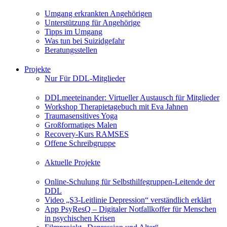
Umgang erkrankten Angehörigen
Unterstützung für Angehörige
Tipps im Umgang
Was tun bei Suizidgefahr
Beratungsstellen
Projekte
Nur Für DDL-Mitglieder
DDLmeeteinander: Virtueller Austausch für Mitglieder
Workshop Therapietagebuch mit Eva Jahnen
Traumasensitives Yoga
Großformatiges Malen
Recovery-Kurs RAMSES
Offene Schreibgruppe
Aktuelle Projekte
Online-Schulung für Selbsthilfegruppen-Leitende der
DDL
Video „S3-Leitlinie Depression“ verständlich erklärt
App PsyResQ – Digitaler Notfallkoffer für Menschen
in psychischen Krisen