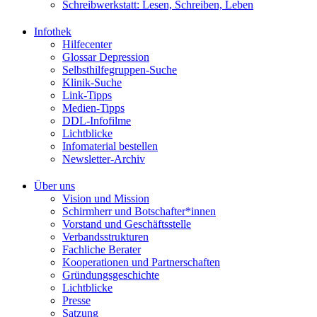
Schreibwerkstatt: Lesen, Schreiben, Leben
Infothek
Hilfecenter
Glossar Depression
Selbsthilfegruppen-Suche
Klinik-Suche
Link-Tipps
Medien-Tipps
DDL-Infofilme
Lichtblicke
Infomaterial bestellen
Newsletter-Archiv
Über uns
Vision und Mission
Schirmherr und Botschafter*innen
Vorstand und Geschäftsstelle
Verbandsstrukturen
Fachliche Berater
Kooperationen und Partnerschaften
Gründungsgeschichte
Lichtblicke
Presse
Satzung