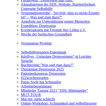
Filmprojekt „Depression und Alter“
Aktualisierung der DDL-Website: Barrierefreiheit,
Unterseite Selbsthilfe
Veranstaltungsreihe „‘Sei froh, dass es nichts Ernstes
ist!‘ – Was sagt man dazu?“
Angebote zur Unterstützung junger Menschen
Expedition: Depression
Kooperationen mit Freunde fürs Leben e.V.
Woche der Seelischen Gesundheit
Vergangene Projekte
Selbsthilfegruppen-Datenbank
Infoflyer „Unipolare Depressionen“ in Leichter
Sprache
Buchprojekt "Was sagt man dazu?"
Thementag Depression 2025
Patientenkongress Depression
#22wochenwarten
Papas Seele hat Schnupfen
Arbeitgeberseminare
Mitglieder Tagung 2023 "DDL Miteinander"
MUT-TOUR
Mal gut, mehr schlecht
Online-Workshop: Achtsamkeit und Selbstfürsorge