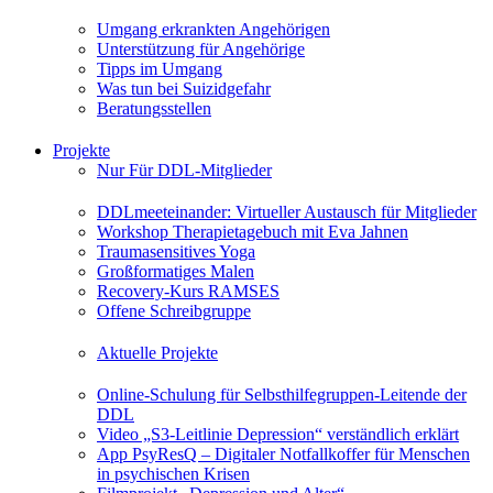
Umgang erkrankten Angehörigen
Unterstützung für Angehörige
Tipps im Umgang
Was tun bei Suizidgefahr
Beratungsstellen
Projekte
Nur Für DDL-Mitglieder
DDLmeeteinander: Virtueller Austausch für Mitglieder
Workshop Therapietagebuch mit Eva Jahnen
Traumasensitives Yoga
Großformatiges Malen
Recovery-Kurs RAMSES
Offene Schreibgruppe
Aktuelle Projekte
Online-Schulung für Selbsthilfegruppen-Leitende der
DDL
Video „S3-Leitlinie Depression“ verständlich erklärt
App PsyResQ – Digitaler Notfallkoffer für Menschen
in psychischen Krisen