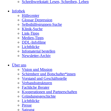
Schreibwerkstatt: Lesen, Schreiben, Leben
Infothek
Hilfecenter
Glossar Depression
Selbsthilfegruppen-Suche
Klinik-Suche
Link-Tipps
Medien-Tipps
DDL-Infofilme
Lichtblicke
Infomaterial bestellen
Newsletter-Archiv
Über uns
Vision und Mission
Schirmherr und Botschafter*innen
Vorstand und Geschäftsstelle
Verbandsstrukturen
Fachliche Berater
Kooperationen und Partnerschaften
Gründungsgeschichte
Lichtblicke
Presse
Satzung