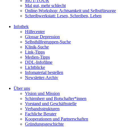
MUT-TOUR
Mal gut, mehr schlecht
Online-Workshop: Achtsamkeit und Selbstfürsorge
Schreibwerkstatt: Lesen, Schreiben, Leben
Infothek
Hilfecenter
Glossar Depression
Selbsthilfegruppen-Suche
Klinik-Suche
Link-Tipps
Medien-Tipps
DDL-Infofilme
Lichtblicke
Infomaterial bestellen
Newsletter-Archiv
Über uns
Vision und Mission
Schirmherr und Botschafter*innen
Vorstand und Geschäftsstelle
Verbandsstrukturen
Fachliche Berater
Kooperationen und Partnerschaften
Gründungsgeschichte