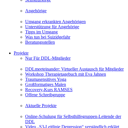
Angehörige
Umgang erkrankten Angehörigen
Unterstützung für Angehörige
Tipps im Umgang
Was tun bei Suizidgefahr
Beratungsstellen
Projekte
Nur Für DDL-Mitglieder
DDLmeeteinander: Virtueller Austausch für Mitglieder
Workshop Therapietagebuch mit Eva Jahnen
Traumasensitives Yoga
Großformatiges Malen
Recovery-Kurs RAMSES
Offene Schreibgruppe
Aktuelle Projekte
Online-Schulung für Selbsthilfegruppen-Leitende der
DDL
Video „S3-Leitlinie Depression“ verständlich erklärt