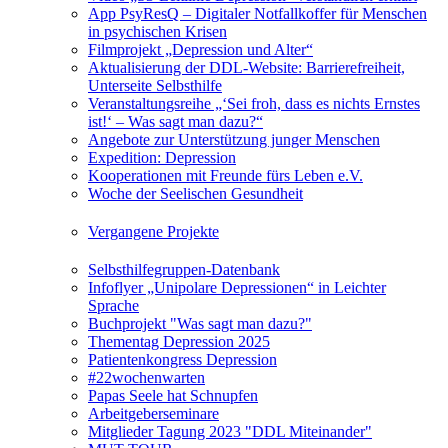
App PsyResQ – Digitaler Notfallkoffer für Menschen
in psychischen Krisen
Filmprojekt „Depression und Alter“
Aktualisierung der DDL-Website: Barrierefreiheit,
Unterseite Selbsthilfe
Veranstaltungsreihe „‘Sei froh, dass es nichts Ernstes
ist!‘ – Was sagt man dazu?“
Angebote zur Unterstützung junger Menschen
Expedition: Depression
Kooperationen mit Freunde fürs Leben e.V.
Woche der Seelischen Gesundheit
Vergangene Projekte
Selbsthilfegruppen-Datenbank
Infoflyer „Unipolare Depressionen“ in Leichter
Sprache
Buchprojekt "Was sagt man dazu?"
Thementag Depression 2025
Patientenkongress Depression
#22wochenwarten
Papas Seele hat Schnupfen
Arbeitgeberseminare
Mitglieder Tagung 2023 "DDL Miteinander"