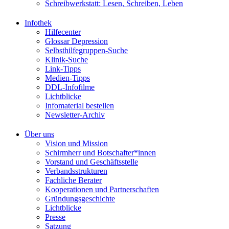
Schreibwerkstatt: Lesen, Schreiben, Leben
Infothek
Hilfecenter
Glossar Depression
Selbsthilfegruppen-Suche
Klinik-Suche
Link-Tipps
Medien-Tipps
DDL-Infofilme
Lichtblicke
Infomaterial bestellen
Newsletter-Archiv
Über uns
Vision und Mission
Schirmherr und Botschafter*innen
Vorstand und Geschäftsstelle
Verbandsstrukturen
Fachliche Berater
Kooperationen und Partnerschaften
Gründungsgeschichte
Lichtblicke
Presse
Satzung