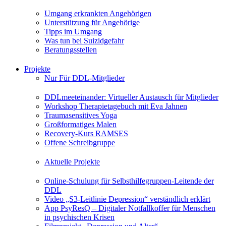
Umgang erkrankten Angehörigen
Unterstützung für Angehörige
Tipps im Umgang
Was tun bei Suizidgefahr
Beratungsstellen
Projekte
Nur Für DDL-Mitglieder
DDLmeeteinander: Virtueller Austausch für Mitglieder
Workshop Therapietagebuch mit Eva Jahnen
Traumasensitives Yoga
Großformatiges Malen
Recovery-Kurs RAMSES
Offene Schreibgruppe
Aktuelle Projekte
Online-Schulung für Selbsthilfegruppen-Leitende der
DDL
Video „S3-Leitlinie Depression“ verständlich erklärt
App PsyResQ – Digitaler Notfallkoffer für Menschen
in psychischen Krisen