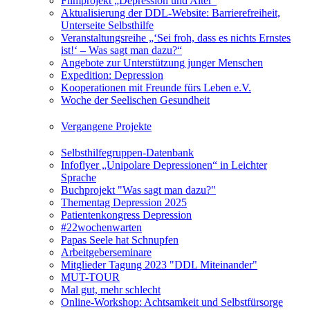
Filmprojekt „Depression und Alter“
Aktualisierung der DDL-Website: Barrierefreiheit,
Unterseite Selbsthilfe
Veranstaltungsreihe „‘Sei froh, dass es nichts Ernstes
ist!‘ – Was sagt man dazu?“
Angebote zur Unterstützung junger Menschen
Expedition: Depression
Kooperationen mit Freunde fürs Leben e.V.
Woche der Seelischen Gesundheit
Vergangene Projekte
Selbsthilfegruppen-Datenbank
Infoflyer „Unipolare Depressionen“ in Leichter
Sprache
Buchprojekt "Was sagt man dazu?"
Thementag Depression 2025
Patientenkongress Depression
#22wochenwarten
Papas Seele hat Schnupfen
Arbeitgeberseminare
Mitglieder Tagung 2023 "DDL Miteinander"
MUT-TOUR
Mal gut, mehr schlecht
Online-Workshop: Achtsamkeit und Selbstfürsorge