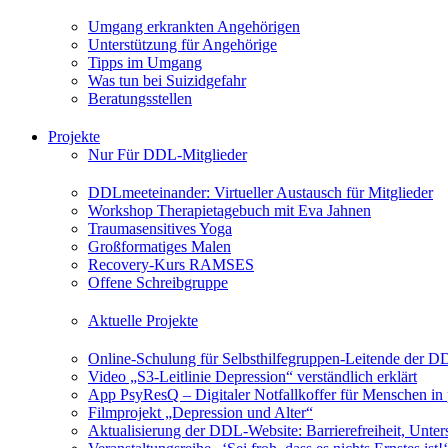
Umgang erkrankten Angehörigen
Unterstützung für Angehörige
Tipps im Umgang
Was tun bei Suizidgefahr
Beratungsstellen
Projekte
Nur Für DDL-Mitglieder
DDLmeeteinander: Virtueller Austausch für Mitglieder
Workshop Therapietagebuch mit Eva Jahnen
Traumasensitives Yoga
Großformatiges Malen
Recovery-Kurs RAMSES
Offene Schreibgruppe
Aktuelle Projekte
Online-Schulung für Selbsthilfegruppen-Leitende der 
Video „S3-Leitlinie Depression“ verständlich erklärt
App PsyResQ – Digitaler Notfallkoffer für Menschen in
Filmprojekt „Depression und Alter“
Aktualisierung der DDL-Website: Barrierefreiheit, Unters