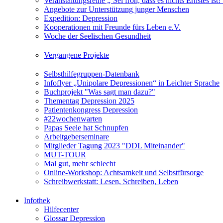
Veranstaltungsreihe „‘Sei froh, dass es nichts Ernstes is
Angebote zur Unterstützung junger Menschen
Expedition: Depression
Kooperationen mit Freunde fürs Leben e.V.
Woche der Seelischen Gesundheit
Vergangene Projekte
Selbsthilfegruppen-Datenbank
Infoflyer „Unipolare Depressionen“ in Leichter Sprache
Buchprojekt "Was sagt man dazu?"
Thementag Depression 2025
Patientenkongress Depression
#22wochenwarten
Papas Seele hat Schnupfen
Arbeitgeberseminare
Mitglieder Tagung 2023 "DDL Miteinander"
MUT-TOUR
Mal gut, mehr schlecht
Online-Workshop: Achtsamkeit und Selbstfürsorge
Schreibwerkstatt: Lesen, Schreiben, Leben
Infothek
Hilfecenter
Glossar Depression