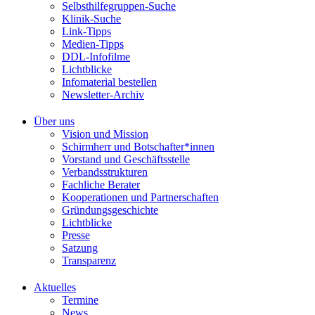
Selbsthilfegruppen-Suche
Klinik-Suche
Link-Tipps
Medien-Tipps
DDL-Infofilme
Lichtblicke
Infomaterial bestellen
Newsletter-Archiv
Über uns
Vision und Mission
Schirmherr und Botschafter*innen
Vorstand und Geschäftsstelle
Verbandsstrukturen
Fachliche Berater
Kooperationen und Partnerschaften
Gründungsgeschichte
Lichtblicke
Presse
Satzung
Transparenz
Aktuelles
Termine
News