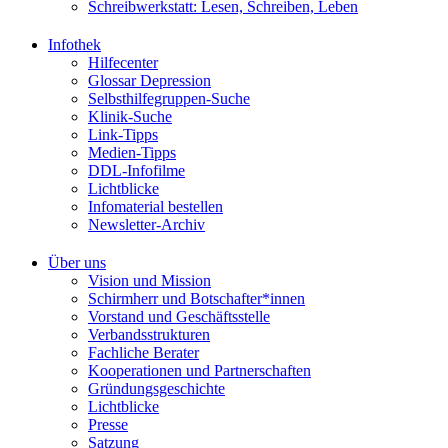
Schreibwerkstatt: Lesen, Schreiben, Leben
Infothek
Hilfecenter
Glossar Depression
Selbsthilfegruppen-Suche
Klinik-Suche
Link-Tipps
Medien-Tipps
DDL-Infofilme
Lichtblicke
Infomaterial bestellen
Newsletter-Archiv
Über uns
Vision und Mission
Schirmherr und Botschafter*innen
Vorstand und Geschäftsstelle
Verbandsstrukturen
Fachliche Berater
Kooperationen und Partnerschaften
Gründungsgeschichte
Lichtblicke
Presse
Satzung