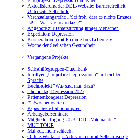
Filmprojekt „Depression und Alter“
Aktualisierung der DDL-Website: Barrierefreiheit,
Unterseite Selbsthilfe
Veranstaltungsreihe „‘Sei froh, dass es nichts Ernstes
ist!‘ – Was sagt man dazu?“
Angebote zur Unterstützung junger Menschen
Expedition: Depression
Kooperationen mit Freunde fürs Leben e.V.
Woche der Seelischen Gesundheit
Vergangene Projekte
Selbsthilfegruppen-Datenbank
Infoflyer „Unipolare Depressionen“ in Leichter
Sprache
Buchprojekt "Was sagt man dazu?"
Thementag Depression 2025
Patientenkongress Depression
#22wochenwarten
Papas Seele hat Schnupfen
Arbeitgeberseminare
Mitglieder Tagung 2023 "DDL Miteinander"
MUT-TOUR
Mal gut, mehr schlecht
Online-Workshop: Achtsamkeit und Selbstfürsorge