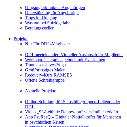
Umgang erkrankten Angehörigen
Unterstützung für Angehörige
Tipps im Umgang
Was tun bei Suizidgefahr
Beratungsstellen
Projekte
Nur Für DDL-Mitglieder
DDLmeeteinander: Virtueller Austausch für Mitglieder
Workshop Therapietagebuch mit Eva Jahnen
Traumasensitives Yoga
Großformatiges Malen
Recovery-Kurs RAMSES
Offene Schreibgruppe
Aktuelle Projekte
Online-Schulung für Selbsthilfegruppen-Leitende der
DDL
Video „S3-Leitlinie Depression“ verständlich erklärt
App PsyResQ – Digitaler Notfallkoffer für Menschen
in psychischen Krisen