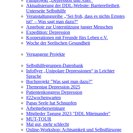
Filmprojekt „Depression und Alter“
Aktualisierung der DDL-Website: Barrierefreiheit,
Unterseite Selbsthilfe
Veranstaltungsreihe „‘Sei froh, dass es nichts Ernstes
ist!‘ – Was sagt man dazu?“
Angebote zur Unterstützung junger Menschen
Expedition: Depression
Kooperationen mit Freunde fürs Leben e.V.
Woche der Seelischen Gesundheit
Vergangene Projekte
Selbsthilfegruppen-Datenbank
Infoflyer „Unipolare Depressionen“ in Leichter
Sprache
Buchprojekt "Was sagt man dazu?"
Thementag Depression 2025
Patientenkongress Depression
#22wochenwarten
Papas Seele hat Schnupfen
Arbeitgeberseminare
Mitglieder Tagung 2023 "DDL Miteinander"
MUT-TOUR
Mal gut, mehr schlecht
Online-Workshop: Achtsamkeit und Selbstfürsorge