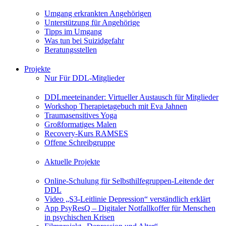
Umgang erkrankten Angehörigen
Unterstützung für Angehörige
Tipps im Umgang
Was tun bei Suizidgefahr
Beratungsstellen
Projekte
Nur Für DDL-Mitglieder
DDLmeeteinander: Virtueller Austausch für Mitglieder
Workshop Therapietagebuch mit Eva Jahnen
Traumasensitives Yoga
Großformatiges Malen
Recovery-Kurs RAMSES
Offene Schreibgruppe
Aktuelle Projekte
Online-Schulung für Selbsthilfegruppen-Leitende der
DDL
Video „S3-Leitlinie Depression“ verständlich erklärt
App PsyResQ – Digitaler Notfallkoffer für Menschen
in psychischen Krisen