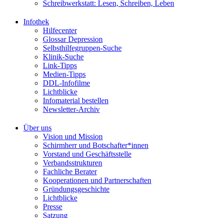
Schreibwerkstatt: Lesen, Schreiben, Leben
Infothek
Hilfecenter
Glossar Depression
Selbsthilfegruppen-Suche
Klinik-Suche
Link-Tipps
Medien-Tipps
DDL-Infofilme
Lichtblicke
Infomaterial bestellen
Newsletter-Archiv
Über uns
Vision und Mission
Schirmherr und Botschafter*innen
Vorstand und Geschäftsstelle
Verbandsstrukturen
Fachliche Berater
Kooperationen und Partnerschaften
Gründungsgeschichte
Lichtblicke
Presse
Satzung