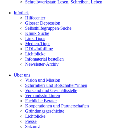
Schreibwerkstatt: Lesen, Schreiben, Leben
Infothek
Hilfecenter
Glossar Depression
Selbsthilfegruppen-Suche
Klinik-Suche
Link-Tipps
Medien-Tipps
DDL-Infofilme
Lichtblicke
Infomaterial bestellen
Newsletter-Archiv
Über uns
Vision und Mission
Schirmherr und Botschafter*innen
Vorstand und Geschäftsstelle
Verbandsstrukturen
Fachliche Berater
Kooperationen und Partnerschaften
Gründungsgeschichte
Lichtblicke
Presse
Satzung