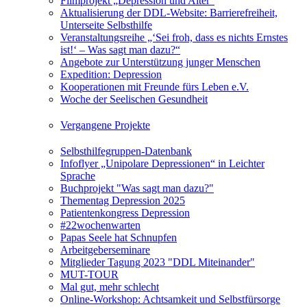
Filmprojekt „Depression und Alter“
Aktualisierung der DDL-Website: Barrierefreiheit,
Unterseite Selbsthilfe
Veranstaltungsreihe „‘Sei froh, dass es nichts Ernstes
ist!‘ – Was sagt man dazu?“
Angebote zur Unterstützung junger Menschen
Expedition: Depression
Kooperationen mit Freunde fürs Leben e.V.
Woche der Seelischen Gesundheit
Vergangene Projekte
Selbsthilfegruppen-Datenbank
Infoflyer „Unipolare Depressionen“ in Leichter
Sprache
Buchprojekt "Was sagt man dazu?"
Thementag Depression 2025
Patientenkongress Depression
#22wochenwarten
Papas Seele hat Schnupfen
Arbeitgeberseminare
Mitglieder Tagung 2023 "DDL Miteinander"
MUT-TOUR
Mal gut, mehr schlecht
Online-Workshop: Achtsamkeit und Selbstfürsorge