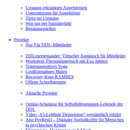
Umgang erkrankten Angehörigen
Unterstützung für Angehörige
Tipps im Umgang
Was tun bei Suizidgefahr
Beratungsstellen
Projekte
Nur Für DDL-Mitglieder
DDLmeeteinander: Virtueller Austausch für Mitglieder
Workshop Therapietagebuch mit Eva Jahnen
Traumasensitives Yoga
Großformatiges Malen
Recovery-Kurs RAMSES
Offene Schreibgruppe
Aktuelle Projekte
Online-Schulung für Selbsthilfegruppen-Leitende der
DDL
Video „S3-Leitlinie Depression“ verständlich erklärt
App PsyResQ – Digitaler Notfallkoffer für Menschen
in psychischen Krisen