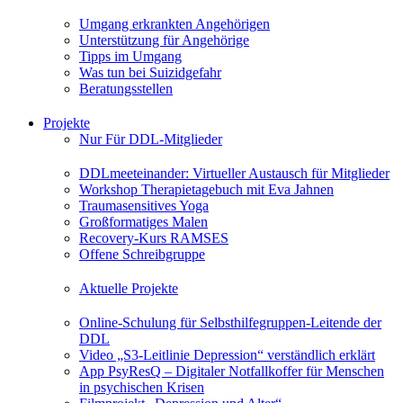
Umgang erkrankten Angehörigen
Unterstützung für Angehörige
Tipps im Umgang
Was tun bei Suizidgefahr
Beratungsstellen
Projekte
Nur Für DDL-Mitglieder
DDLmeeteinander: Virtueller Austausch für Mitglieder
Workshop Therapietagebuch mit Eva Jahnen
Traumasensitives Yoga
Großformatiges Malen
Recovery-Kurs RAMSES
Offene Schreibgruppe
Aktuelle Projekte
Online-Schulung für Selbsthilfegruppen-Leitende der
DDL
Video „S3-Leitlinie Depression“ verständlich erklärt
App PsyResQ – Digitaler Notfallkoffer für Menschen
in psychischen Krisen