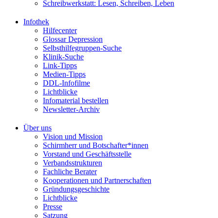
Schreibwerkstatt: Lesen, Schreiben, Leben
Infothek
Hilfecenter
Glossar Depression
Selbsthilfegruppen-Suche
Klinik-Suche
Link-Tipps
Medien-Tipps
DDL-Infofilme
Lichtblicke
Infomaterial bestellen
Newsletter-Archiv
Über uns
Vision und Mission
Schirmherr und Botschafter*innen
Vorstand und Geschäftsstelle
Verbandsstrukturen
Fachliche Berater
Kooperationen und Partnerschaften
Gründungsgeschichte
Lichtblicke
Presse
Satzung