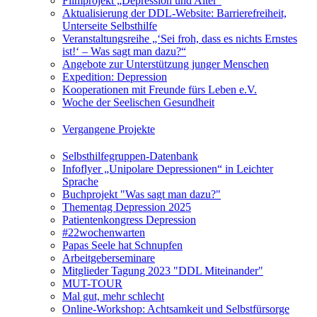
Filmprojekt „Depression und Alter“
Aktualisierung der DDL-Website: Barrierefreiheit,
Unterseite Selbsthilfe
Veranstaltungsreihe „‘Sei froh, dass es nichts Ernstes
ist!‘ – Was sagt man dazu?“
Angebote zur Unterstützung junger Menschen
Expedition: Depression
Kooperationen mit Freunde fürs Leben e.V.
Woche der Seelischen Gesundheit
Vergangene Projekte
Selbsthilfegruppen-Datenbank
Infoflyer „Unipolare Depressionen“ in Leichter
Sprache
Buchprojekt "Was sagt man dazu?"
Thementag Depression 2025
Patientenkongress Depression
#22wochenwarten
Papas Seele hat Schnupfen
Arbeitgeberseminare
Mitglieder Tagung 2023 "DDL Miteinander"
MUT-TOUR
Mal gut, mehr schlecht
Online-Workshop: Achtsamkeit und Selbstfürsorge