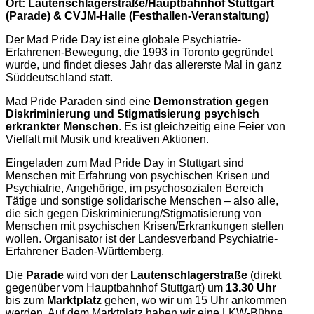
Ort: Lautenschlagerstraße/Hauptbahnhof Stuttgart
(Parade) & CVJM-Halle (Festhallen-Veranstaltung)
Der Mad Pride Day ist eine globale Psychiatrie-
Erfahrenen-Bewegung, die 1993 in Toronto gegründet
wurde, und findet dieses Jahr das allererste Mal in ganz
Süddeutschland statt.
Mad Pride Paraden sind eine
Demonstration gegen
Diskriminierung und Stigmatisierung psychisch
erkrankter Menschen
. Es ist gleichzeitig eine Feier von
Vielfalt mit Musik und kreativen Aktionen.
Eingeladen zum Mad Pride Day in Stuttgart sind
Menschen mit Erfahrung von psychischen Krisen und
Psychiatrie, Angehörige, im psychosozialen Bereich
Tätige und sonstige solidarische Menschen – also alle,
die sich gegen Diskriminierung/Stigmatisierung von
Menschen mit psychischen Krisen/Erkrankungen stellen
wollen. Organisator ist der Landesverband Psychiatrie-
Erfahrener Baden-Württemberg.
Die
Parade
wird von der
Lautenschlagerstraße
(direkt
gegenüber vom Hauptbahnhof Stuttgart) um
13.30 Uhr
bis zum
Marktplatz
gehen, wo wir um 15 Uhr ankommen
werden. Auf dem Marktplatz haben wir eine LKW-Bühne,